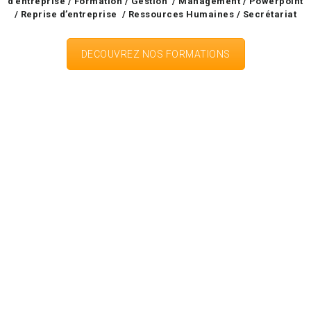
d’entreprise /
Formation /
Gestion /
Management /
Powerpoint
/
Reprise d’entreprise /
Ressources Humaines /
Secrétariat
DECOUVREZ NOS FORMATIONS