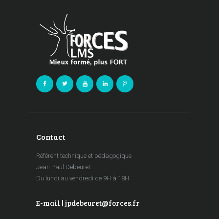
Contact
Référent technique et pédagogique
Jean Paul Debeuret
Du lundi au vendredi de 9H à 18H
E-mail | jpdebeuret@forces.fr