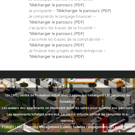
Télécharger le parcours (PDF)
Je prospecte –
Télécharger le parcours (PDF)
Je comprends le langage financier –
Télécharger le parcours (PDF)
J’acquiers les bases de la fiscalité –
Télécharger le parcours (PDF)
J’assimile les bases de la comptabilité –
Télécharger le parcours (PDF)
Je finance mes projets et mon entreprise –
Télécharger le parcours (PDF)
Un LMS, centre de formation virtuel avec 7 salles qui hébergent 130 parcours de
formation.
Les avatars des apprenants se déplacent dans les salles pour accéder aux parcours.
Les apprenants tchatent entre eux. La classe virtuelle permet de compléter le e-
learning.
FORCES LMS (Learning Management System) favorise l’engagement des apprenants.