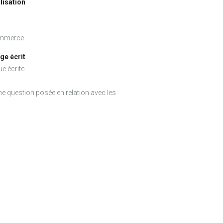
alisation
commerce
ge écrit
ue écrite
 question posée en relation avec les