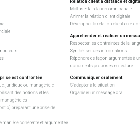
Relation client à distance et digit
Maîtriser la relation omnicanale
Animer la relation client digitale
ial
Développer la relation client en e-
rciale
Appréhender et réaliser un messa
Respecter les contraintes de la lang
tributeurs
Synthétiser des informations
es
Répondre de façon argumentée à une
documents proposés en lecture
eprise est confrontée
Communiquer oralement
e, juridique ou managériale
S’adapter à la situation
lisant des notions et les
Organiser un message oral
 managériales
ostic) préparant une prise de
de manière cohérente et argumentée