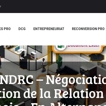
ACCUEIL
r
BTS
Forces LMS
Plateforme LMS de formation en vidéo par des jeux pedago
TITRES PRO
ES PRO
DCG
ENTREPRENEURIAT
RECONVERSION PRO
DCG
ENTREPRENEURIAT
RECONVERSION PRO
BOUTIQUE
MARQUE
NDRC – Négociatio
BLANCHE/SCORM
tion de la Relation 