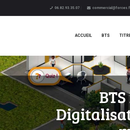
06.82.93.35.07
commercial@forces.f
ACCUEIL
BTS
TITR
BTS 
Digitalisa