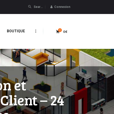
Connexion
0
0€
BOUTIQUE
n et
Client – 24