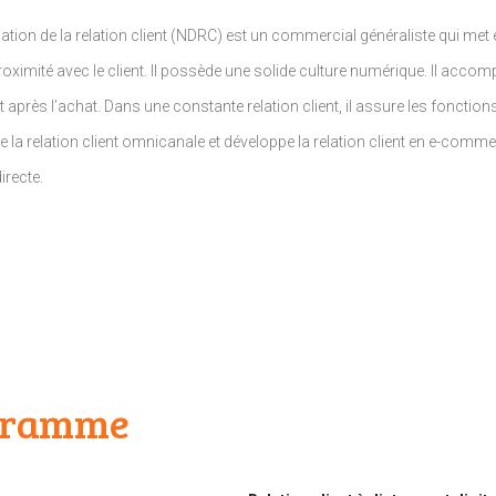
lisation de la relation client (NDRC) est un commercial généraliste qui m
roximité avec le client. Il possède une solide culture numérique. Il acco
 après l’achat. Dans une constante relation client, il assure les fonction
se la relation client omnicanale et développe la relation client en e-comme
irecte.
ogramme