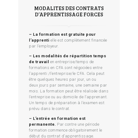
MODALITES DES CONTRATS
D’APPRENTISSAGE FORCES
– La formation est gratuite pour
l’apprenti
elle est complètement financée
par l’employeur.
– Les modalités de répartition temps
de travail
en entreprise/temps de
formations en CFA sont négociées entre
l’apprenti /l’entreprise/le CFA. Cela peut
être quelques heures par jour, un ou
deux jours par semaine, une semaine par
mois. La formation peut être réalisée dans
l’entreprise ou au domicile de l’apprenant.
Un temps de préparation à l’examen est
prévu dans le contrat.
– L’entrée en formation est
permanente.
Par contre une période
formation commence obligatoirement le
début du contrat d’apprentissage.