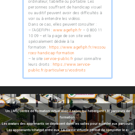
ordinateur, tablette ou portable. Les
personnes souffrant de handicap visuel
ou auditif peuvent avoir des difficultés à
voir ou à entendre les vidéos.
Dans ce cas, elles peuvent consulter :
– l’AGEFIPH :
www.agefiph.fr
– 0 800 11
10 09 – et la page de son site web
spécialement dédiée à la
formation :
https://www.agefiph.fr/ressou
rces-handicap-formation
– le site
service-public.fr
pour connaître
leurs droits :
https://www.service-
public.fr/particuliers/vosdroits
Un LMS, centre de formation virtuel avec 7 salles qui hébergent 130 parcours de
formation.
Les avatars des apprenants se déplacent dans les salles pour accéder aux parcours.
Les apprenants tchatent entre eux. La classe virtuelle permet de compléter le e-