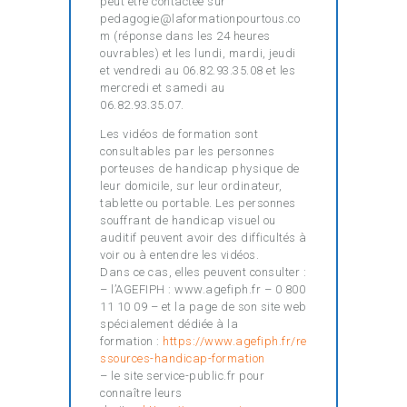
peut être contactée sur
pedagogie@laformationpourtous.co
m (réponse dans les 24 heures
ouvrables) et les lundi, mardi, jeudi
et vendredi au 06.82.93.35.08 et les
mercredi et samedi au
06.82.93.35.07.
Les vidéos de formation sont
consultables par les personnes
porteuses de handicap physique de
leur domicile, sur leur ordinateur,
tablette ou portable. Les personnes
souffrant de handicap visuel ou
auditif peuvent avoir des difficultés à
voir ou à entendre les vidéos.
Dans ce cas, elles peuvent consulter :
– l’AGEFIPH : www.agefiph.fr – 0 800
11 10 09 – et la page de son site web
spécialement dédiée à la
formation :
https://www.agefiph.fr/re
ssources-handicap-formation
– le site service-public.fr pour
connaître leurs