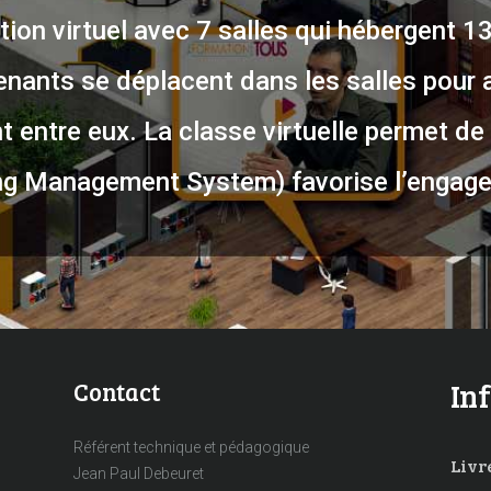
ion virtuel avec 7 salles qui hébergent 1
enants se déplacent dans les salles pour 
 entre eux. La classe virtuelle permet de 
g Management System) favorise l’engage
Contact
In
Référent technique et pédagogique
Livre
Jean Paul Debeuret