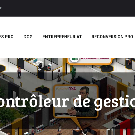
ACCUEIL
r
BTS
Forces LMS
Plateforme LMS de formation en vidéo par des jeux pedago
TITRES PRO
ES PRO
DCG
ENTREPRENEURIAT
RECONVERSION PRO
DCG
ENTREPRENEURIAT
RECONVERSION PRO
BOUTIQUE
MARQUE
ontrôleur de gesti
BLANCHE/SCORM