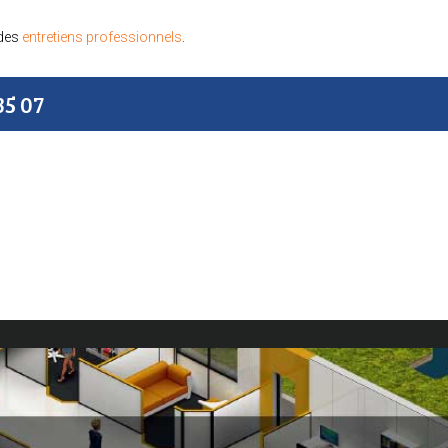
 des
entretiens professionnels
.
35 07