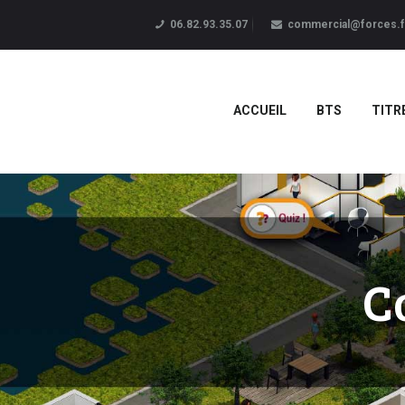
06.82.93.35.07
commercial@forces.f
ACCUEIL
BTS
TITR
C