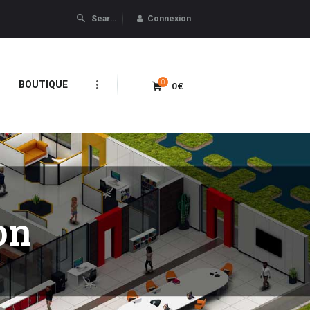
Connexion
0
0€
BOUTIQUE
on