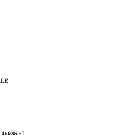
LLE
u de 600€ HT