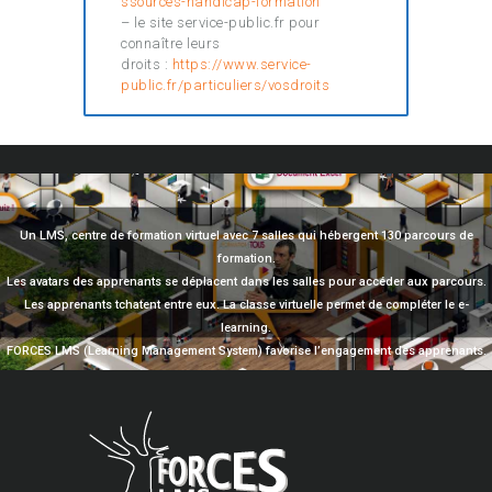
ssources-handicap-formation
– le site service-public.fr pour
connaître leurs
droits :
https://www.service-
public.fr/particuliers/vosdroits
Un LMS, centre de formation virtuel avec 7 salles qui hébergent 130 parcours de
formation.
Les avatars des apprenants se déplacent dans les salles pour accéder aux parcours.
Les apprenants tchatent entre eux. La classe virtuelle permet de compléter le e-
learning.
FORCES LMS (Learning Management System) favorise l’engagement des apprenants.