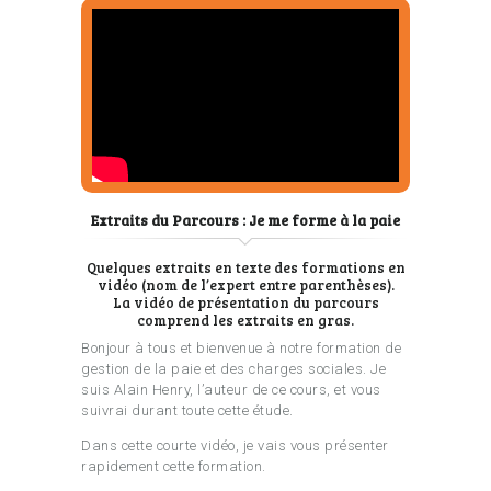
Extraits du Parcours : Je me forme à la paie
Quelques extraits en texte des formations en
vidéo (nom de l’expert entre parenthèses).
La vidéo de présentation du parcours
comprend les extraits en gras.
Bonjour à tous et bienvenue à notre formation de
gestion de la paie et des charges sociales. Je
suis Alain Henry, l’auteur de ce cours, et vous
suivrai durant toute cette étude.
Dans cette courte vidéo, je vais vous présenter
rapidement cette formation.