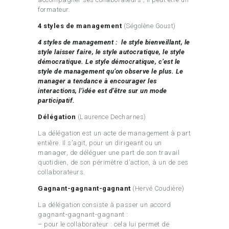
formateur.
4 styles de management
(Ségolène Goust)
4 styles de management : le style bienveillant, le
style laisser faire, le style autocratique, le style
démocratique. Le style démocratique, c’est le
style de management qu’on observe le plus. Le
manager a tendance à encourager les
interactions, l’idée est d’être sur un mode
participatif.
Délégation
(Laurence Decharnes)
La délégation est un acte de management à part
entière. Il s’agit, pour un dirigeant ou un
manager, de déléguer une part de son travail
quotidien, de son périmètre d’action, à un de ses
collaborateurs.
Gagnant-gagnant-gagnant
(Hervé Coudière)
La délégation consiste à passer un accord
gagnant-gagnant-gagnant :
– pour le collaborateur : cela lui permet de