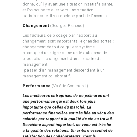
donné, qu’il y avait une situation insatisfaisante,
et l’on souhaite aller vers une situation
satisfaisante. Il y a quelque part de l’inconnu.
Changement
(Georges Pichoud)
Les facteurs de blocage par rapport au
changement sont importants. 4 grandes sortes :
changement de tout ce qui est système ;
passage d’une ligne à une unité autonome de
production ; changement dans le cadre du
management ;
-passer d’un management descendant à un
management collaboratif.
Performance
(Valérie Commaret)
Les meilleures entreprises de ce palmarès ont
une performance qui est deux fois plus
importante que celles du marché. La
performance financière est très liée au vécu des
salariés par rapport à la qualité de vie au travail.
Deuxième aspect important, ce vécu est très lié
à la qualité des relations. Un critère essentiel de
satisfaction des collaborateurs, c’est la