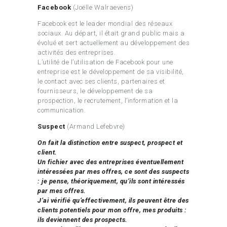
Facebook
(Joëlle Walraevens)
Facebook est le leader mondial des réseaux
sociaux. Au départ, il était grand public mais a
évolué et sert actuellement au développement des
activités des entreprises.
L’utilité de l’utilisation de Facebook pour une
entreprise est le développement de sa visibilité,
le contact avec ses clients, partenaires et
fournisseurs, le développement de sa
prospection, le recrutement, l’information et la
communication.
Suspect
(Armand Lefebvre)
On fait la distinction entre suspect, prospect et
client.
Un fichier avec des entreprises éventuellement
intéressées par mes offres, ce sont des suspects
: je pense, théoriquement, qu’ils sont intéressés
par mes offres.
J’ai vérifié qu’effectivement, ils peuvent être des
clients potentiels pour mon offre, mes produits :
ils deviennent des prospects.