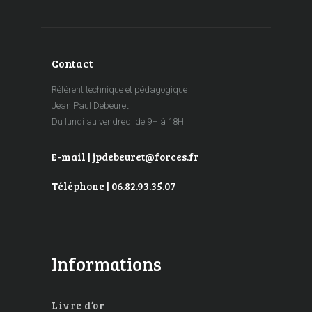
Contact
Référent technique et pédagogique
Jean Paul Debeuret
Du lundi au vendredi de 9H à 18H
E-mail | jpdebeuret@forces.fr
Téléphone | 06.82.93.35.07
Informations
Livre d’or