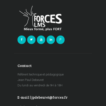
Contact
Référent technique et pédagogique
Jean Paul Debeuret
Du lundi au vendredi de 9H à 18H
E-mail | jpdebeuret@forces.fr