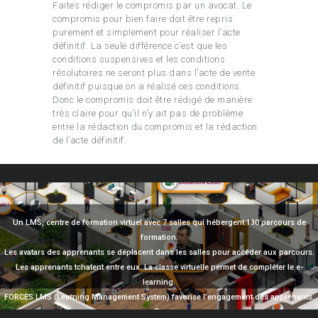
Faites rédiger le compromis par un avocat. Le
compromis pour bien faire doit être repris
purement et simplement pour réaliser l’acte
définitif. La seule différence c’est que les
conditions suspensives et les conditions
résolutoires ne seront plus dans l’acte de vente
définitif puisque on a réalisé ces conditions.
Donc le compromis doit être rédigé de manière
très claire pour qu’il n’y ait pas de problème
entre la rédaction du compromis et la rédaction
de l’acte définitif.
Un LMS, centre de formation virtuel avec 7 salles qui hébergent 130 parcours de
formation.
Les avatars des apprenants se déplacent dans les salles pour accéder aux parcours.
Les apprenants tchatent entre eux. La classe virtuelle permet de compléter le e-
learning.
FORCES LMS (Learning Management System) favorise l’engagement des apprenants.