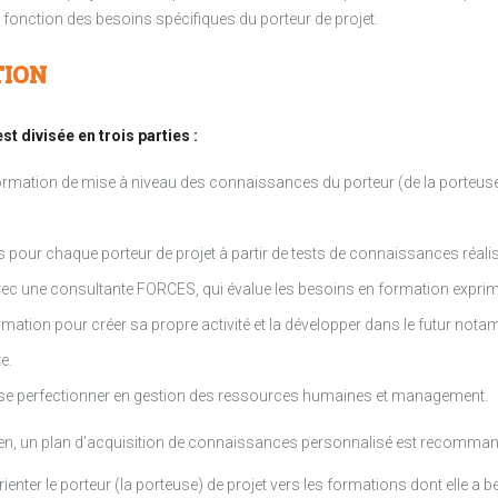
n fonction des besoins spécifiques du porteur de projet.
TION
st divisée en trois parties :
rmation de mise à niveau des connaissances du porteur (de la porteuse) de
pour chaque porteur de projet à partir de tests de connaissances réalisés
c une consultante FORCES, qui évalue les besoins en formation exprimés 
rmation pour créer sa propre activité et la développer dans le futur not
e.
r se perfectionner en gestion des ressources humaines et management.
retien, un plan d’acquisition de connaissances personnalisé est recomman
nter le porteur (la porteuse) de projet vers les formations dont elle a b