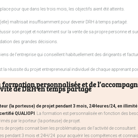
place pour que dans les trois mois, les objectifs aient été atteints.
’il (elle) maîtrisait insuffisamment pour devenir DRH à temps partagé.
 réussir son projet et notamment sur la vente de sa propre personne et sur
lidation des grandes décisions.
ciens de l’entreprise qui conseillent habituellement des dirigeants et fact
t la réussite du projet entrepreneurial individuel de chaque apprenant pou
a formation personnalisée et de l’accompagn
ivité de DRH en temps partagé
teur (la porteuse) de projet pendant 3 mois, 24Heures/24, en illimité
certifié QUALIOPI
. La formation est personnalisée en fonction des be
rimés par le porteur (la porteuse) de projet.
 de projets connait bien les problématiques de l’activité de consultant.
les pendant 3 mois et 24H/24 pour acquérir les compétences et conna