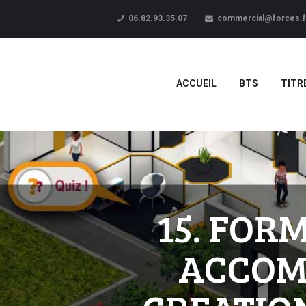
06.82.93.35.07
commercial@forces.f
ACCUEIL
BTS
TITR
15. FOR
ACCOM