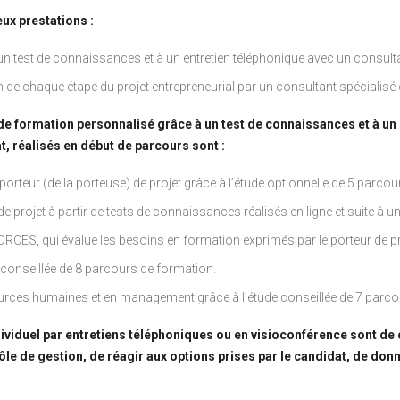
x prestations :
n test de connaissances et à un entretien téléphonique avec un consulta
e chaque étape du projet entrepreneurial par un consultant spécialisé e
de formation personnalisé grâce à un test de connaissances et à un 
t, réalisés en début de parcours sont :
orteur (de la porteuse) de projet grâce à l’étude optionnelle de 5 parco
projet à partir de tests de connaissances réalisés en ligne et suite à un
RCES, qui évalue les besoins en formation exprimés par le porteur de pr
e conseillée de 8 parcours de formation.
urces humaines et en management grâce à l’étude conseillée de 7 parco
viduel par entretiens téléphoniques ou en visioconférence sont de 
ôle de gestion, de réagir aux options prises par le candidat, de don