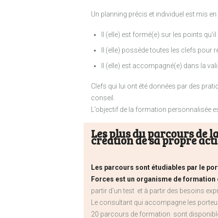
Un planning précis et individuel est mis en 
Il (elle) est formé(e) sur les points qu
Il (elle) possède toutes les clefs pour
Il (elle) est accompagné(e) dans la va
Clefs qui lui ont été données par des prati
conseil.
L’objectif de la formation personnalisée es
Les plus du parcours de l
création de sa propre act
Les parcours sont étudiables par le por
Forces est un organisme de formation 
partir d’un test et à partir des besoins exp
Le consultant qui accompagne les porteurs
20 parcours de formation sont disponib