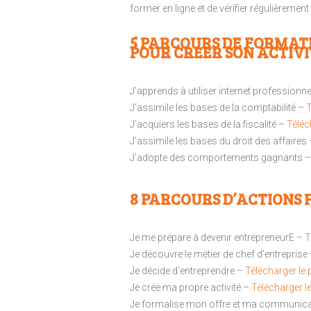
former en ligne et de vérifier régulièremen
5 PARCOURS DE FORMATI
POUR CREER SON ACTIVI
J’apprends à utiliser internet professionn
J’assimile les bases de la comptabilité –
T
J’acquiers les bases de la fiscalité –
Téléc
J’assimile les bases du droit des affaires
J’adopte des comportements gagnants 
8 PARCOURS D’ACTIONS 
Je me prépare à devenir entrepreneurE –
T
Je découvre le métier de chef d’entreprise
Je décide d’entreprendre –
Télécharger le
Je crée ma propre activité –
Télécharger l
Je formalise mon offre et ma communic