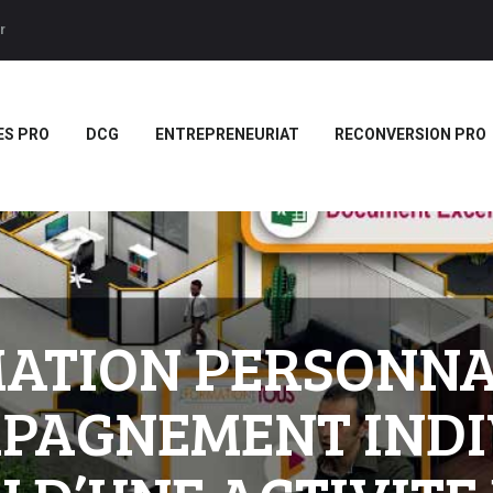
ACCUEIL
r
BTS
Forces LMS
Plateforme LMS de formation en vidéo par des jeux pedago
TITRES PRO
ES PRO
DCG
ENTREPRENEURIAT
RECONVERSION PRO
DCG
ENTREPRENEURIAT
RECONVERSION PRO
BOUTIQUE
MARQUE
MATION PERSONNA
BLANCHE/SCORM
PAGNEMENT INDI