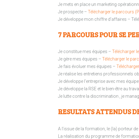
Je mets en place un marketing opérationn
Je prospecte –
Télécharger le parcours (
Je développe mon chiffre d’affaires – Tél
7 PARCOURS POUR SE P
Je constitue mes équipes –
Télécharger l
Je gère mes équipes –
Télécharger le par
Je fais évoluer mes équipes –
Télécharger
Je réalise les entretiens professionnels o
Je développe l’entreprise avec mes équip
Je développe la RSE et le bien-être au trava
Je lutte contre la discrimination , je mana
RESULTATS ATTENDUS D
A l’issue de la formation, le (la) porteur
La réalisation du programme de formation p