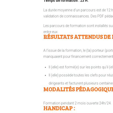
Temps de formation : 23 H.
La durée moyenne d’un parcours est de 12 
validation de connaissances. Des PDF péda
Les parcours de formation sont installés sur
entre eux.
RÉSULTATS ATTENDUS DE 
A l’issue de la formation, le (la) porteur (po
manquaient pour financement correctement 
Il (elle) est formé(e) sur les points qu’il 
Il (elle) possède toutes les clefs pour réu
dirigeants et facturent plusieurs centaine
MODALITÉS PÉDAGOGIQUE
Formation pendant 2 mois ouverte 24h/24.
HANDICAP :