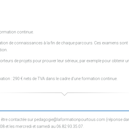
formation continue.
dation de connaissances à la fin de chaque parcours. Ces examens sont 
tion.
x porteurs de projets pour prouver leur sérieux, par exemple pour obtenir
mation : 290 € nets de TVA dans le cadre d’une formation continue.
être contactée sur pedagogie@laformationpourtous.com (réponse dans l
.08 et les mercredi et samedi au 06.82.93.35.07.