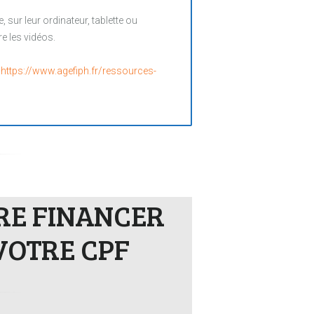
sur leur ordinateur, tablette ou
e les vidéos.
:
https://www.agefiph.fr/ressources-
IRE FINANCER
VOTRE CPF