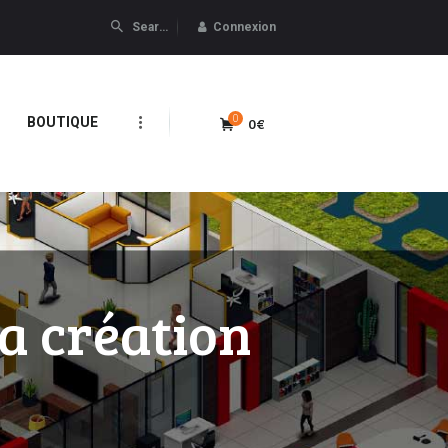
Connexion
0
0€
BOUTIQUE
ma création