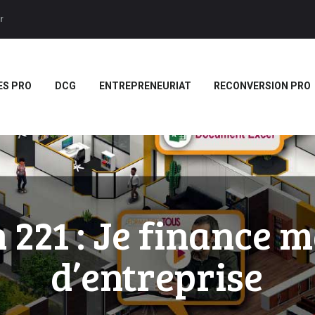
ACCUEIL
r
BTS
Forces LMS
Plateforme LMS de formation en vidéo par des jeux pedago
TITRES PRO
ES PRO
DCG
ENTREPRENEURIAT
RECONVERSION PRO
DCG
ENTREPRENEURIAT
RECONVERSION PRO
BOUTIQUE
MARQUE
221 : Je finance 
BLANCHE/SCORM
d’entreprise