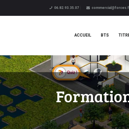
06.82.93.35.07
commercial@forces.f
ACCUEIL
BTS
TITR
Formation 