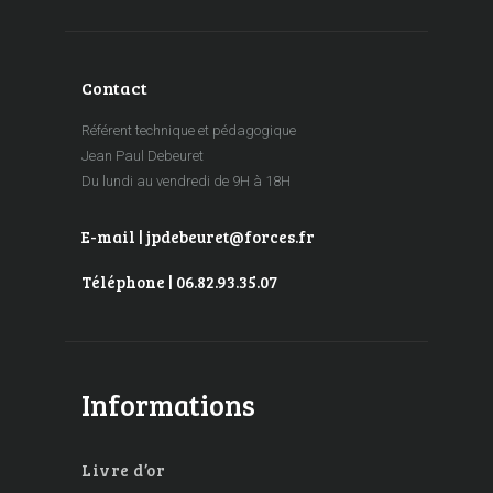
Contact
Référent technique et pédagogique
Jean Paul Debeuret
Du lundi au vendredi de 9H à 18H
E-mail | jpdebeuret@forces.fr
Téléphone | 06.82.93.35.07
Informations
Livre d’or