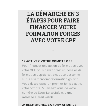
LA DÉMARCHE EN 3
ÉTAPES POUR FAIRE
FINANCER VOTRE
FORMATION FORCES
AVEC VOTRE CPF
1/ ACTIVEZ VOTRE COMPTE CPF
Pour financer une action de formation avec
votre CPF, vous devez créer un dossier de
formation depuis votre espace personnel
sur le site moncompteformation.gouv.fr.
Vous devez dans un premier temps activer
votre compte. Munissez-vous de votre
numéro de Sécurité sociale et d’une
adresse e-mail valide.
2/ RECHERCHEZ LA FORMATION DE