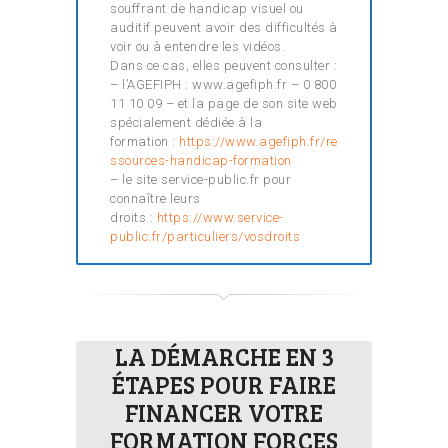
souffrant de handicap visuel ou
auditif peuvent avoir des difficultés à
voir ou à entendre les vidéos.
Dans ce cas, elles peuvent consulter :
– l’AGEFIPH : www.agefiph.fr – 0 800
11 10 09 – et la page de son site web
spécialement dédiée à la
formation :
https://www.agefiph.fr/re
ssources-handicap-formation
– le site service-public.fr pour
connaître leurs
droits :
https://www.service-
public.fr/particuliers/vosdroits
LA DÉMARCHE EN 3
ÉTAPES POUR FAIRE
FINANCER VOTRE
FORMATION FORCES