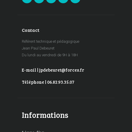
Contact
Référent technique et pédagogique
Jean Paul Debeuret
Du lundi au vendredi de 9H à 18H
E-mail | jpdebeuret@forces.fr
Téléphone | 06.82.93.35.07
Informations