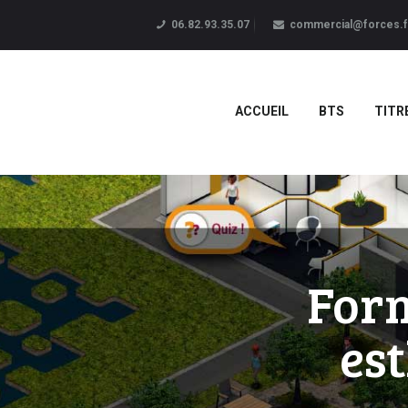
06.82.93.35.07
commercial@forces.f
ACCUEIL
BTS
TITR
Form
est