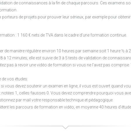
alidation de connaissances à la fin de chaque parcours. Ces examens son
formation.
aux porteurs de projets pour prouver leur sérieux, par exemple pour obte
ormation : 1 160 € nets de TVA dans le cadre d’une formation continue.
de manière régulière environ 10 heures par semaine soit 1 heure ½ à 2 
 à 12 minutes, elle est suivie de 3 à 5 tests de validation de connaissa
itez pas à revoir une vidéo de formation si vous ne l’avez pas comprise.
e de vos études.
, si vous devez soutenir un examen en ligne, il vous est ouvert quand vou
t notées 1, celles fausses 0. Vous devez comprendre pourquoi vous ave
estionnez par mail votre responsable technique et pédagogique.
ètent les parcours de formation en vidéo, en moyenne 40 heures d’étud