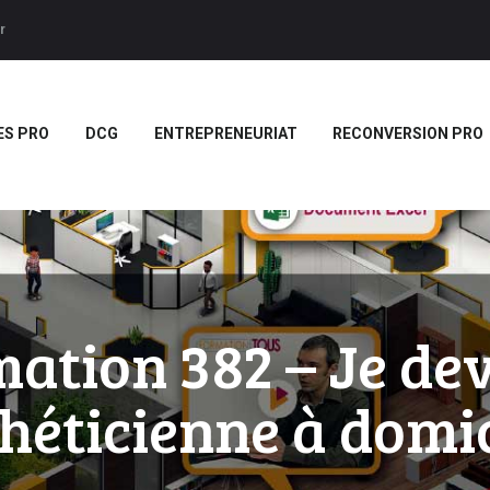
ACCUEIL
r
BTS
Forces LMS
Plateforme LMS de formation en vidéo par des jeux pedago
TITRES PRO
ES PRO
DCG
ENTREPRENEURIAT
RECONVERSION PRO
DCG
ENTREPRENEURIAT
RECONVERSION PRO
BOUTIQUE
MARQUE
ation 382 – Je de
BLANCHE/SCORM
héticienne à domic