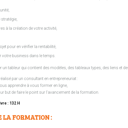
unité,
stratégie,
 à la création de votre activité,
jet pour en vérifier la rentabilité,
er votre business dans le temps.
un tableur qui contient des modèles, des tableaux types, des liens et de
éalisé par un consultant en entrepreneuriat :
vous apprendre à vous former en ligne,
r but de faire le point sur l’avancement de la formation.
ivre : 132 H
E LA FORMATION :