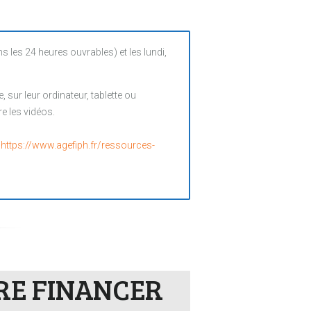
es 24 heures ouvrables) et les lundi,
sur leur ordinateur, tablette ou
e les vidéos.
:
https://www.agefiph.fr/ressources-
IRE FINANCER