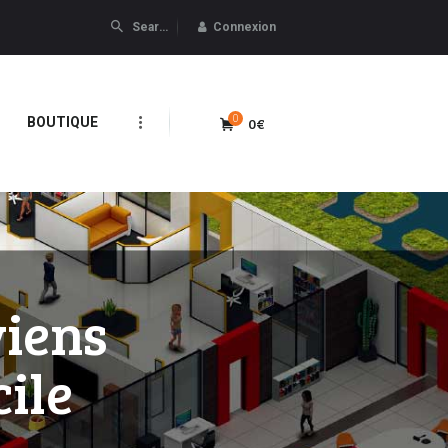
Connexion
0
0€
BOUTIQUE
viens
ile