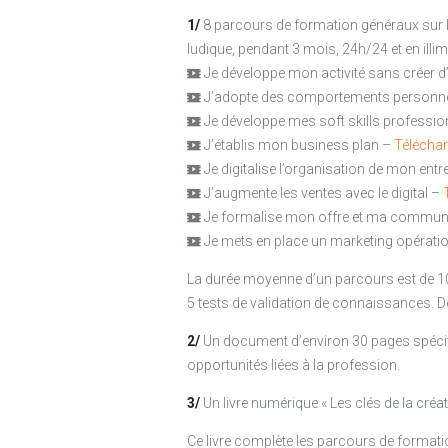
1/
8 parcours de formation généraux sur la
ludique, pendant 3 mois, 24h/24 et en illimi
Je développe mon activité sans créer d
J’adopte des comportements personn
Je développe mes soft skills professi
J’établis mon business plan –
Téléchar
Je digitalise l’organisation de mon entr
J’augmente les ventes avec le digital –
Je formalise mon offre et ma commun
Je mets en place un marketing opérati
La durée moyenne d’un parcours est de 1
5 tests de validation de connaissances.
2/
Un document d’environ 30 pages spécifiq
opportunités liées à la profession.
3/
Un livre numérique « Les clés de la créat
Ce livre complète les parcours de formation