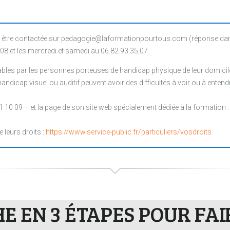
être contactée sur pedagogie@laformationpourtous.com (réponse dans l
.08 et les mercredi et samedi au 06.82.93.35.07.
les par les personnes porteuses de handicap physique de leur domicile, 
ndicap visuel ou auditif peuvent avoir des difficultés à voir ou à entendr
1 10 09 – et la page de son site web spécialement dédiée à la formation 
e leurs droits :
https://www.service-public.fr/particuliers/vosdroits
 EN 3 ÉTAPES POUR FA