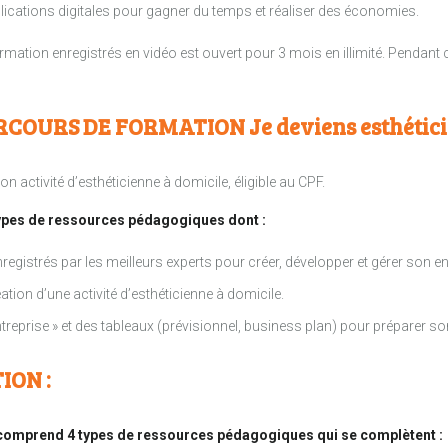
lications digitales pour gagner du temps et réaliser des économies.
ation enregistrés en vidéo est ouvert pour 3 mois en illimité. Pendant ce
COURS DE FORMATION Je deviens esthéticie
 activité d’esthéticienne à domicile, éligible au CPF.
ypes de ressources pédagogiques dont :
egistrés par les meilleurs experts pour créer, développer et gérer son en
éation d’une activité d’esthéticienne à domicile.
ntreprise » et des tableaux (prévisionnel, business plan) pour préparer son
ION :
le comprend 4 types de ressources pédagogiques qui se complètent :