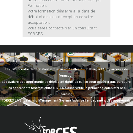
Formation.
Votre formation démarre à la date de
début choisie ou à réception de votre
acceptation.
Vous serez contacté par un consultant
FORCES.
Un LMS, centre de formation virtuel avec 7 salles qui hébergent 130 parcours de
formation.
Les avatars des apprenants se déplacent dans les salles pour accéder aux parcours.
Les apprenants tchatent entre eux. La classe virtuelle permet de compléter le e-
learning.
FORCES LMS (Learning Management System) favorise l’engagement des apprenants.