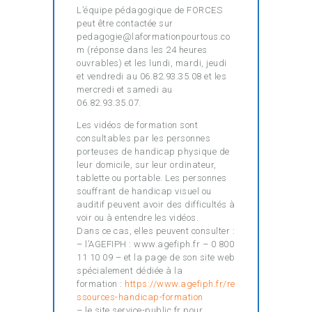
L’équipe pédagogique de FORCES
peut être contactée sur
pedagogie@laformationpourtous.co
m (réponse dans les 24 heures
ouvrables) et les lundi, mardi, jeudi
et vendredi au 06.82.93.35.08 et les
mercredi et samedi au
06.82.93.35.07.
Les vidéos de formation sont
consultables par les personnes
porteuses de handicap physique de
leur domicile, sur leur ordinateur,
tablette ou portable. Les personnes
souffrant de handicap visuel ou
auditif peuvent avoir des difficultés à
voir ou à entendre les vidéos.
Dans ce cas, elles peuvent consulter :
– l’AGEFIPH : www.agefiph.fr – 0 800
11 10 09 – et la page de son site web
spécialement dédiée à la
formation :
https://www.agefiph.fr/re
ssources-handicap-formation
– le site service-public.fr pour