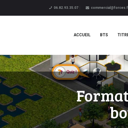
06.82.93.35.07
commercial@forces.f
ACCUEIL
BTS
TITR
Format
bo