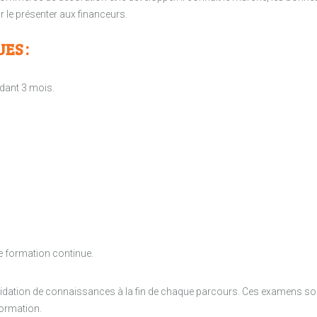
oir le présenter aux financeurs.
ES :
dant 3 mois.
e formation continue.
alidation de connaissances à la fin de chaque parcours. Ces examens son
formation.