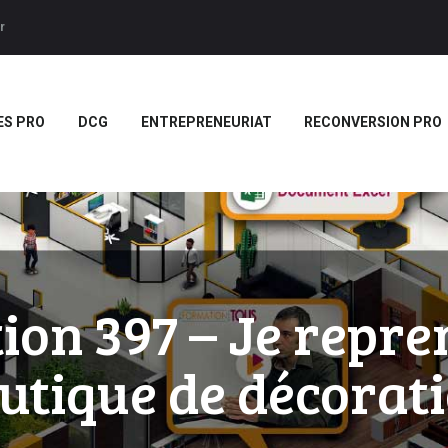
ACCUEIL
r
BTS
Forces LMS
Plateforme LMS de formation en vidéo par des jeux pedago
TITRES PRO
ES PRO
DCG
ENTREPRENEURIAT
RECONVERSION PRO
DCG
ENTREPRENEURIAT
RECONVERSION PRO
BOUTIQUE
MARQUE
ion 397 – Je repre
BLANCHE/SCORM
utique de décorat