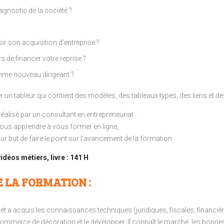
agnostic de la société ?
ir son acquisition d’entreprise ?
de financer votre reprise ?
mme nouveau dirigeant ?
un tableur qui contient des modèles, des tableaux types, des liens et de
éalisé par un consultant en entrepreneuriat :
vous apprendre à vous former en ligne,
r but de faire le point sur l’avancement de la formation.
idéos métiers, livre : 141 H
E LA FORMATION :
ojet a acquis les connaissances techniques (juridiques, fiscales, financièr
merce de décoration et le développer. Il connaît le marché, les bonnes