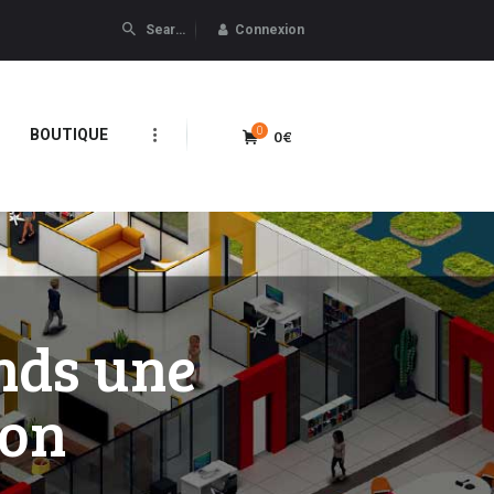
Connexion
0
0€
BOUTIQUE
nds une
ion