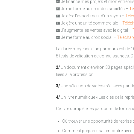
Je finance mes projets et mon entrepri
Je me forme au droit des sociétés –
Té
Je gère l’assortiment d’un rayon –
Télé
Je gère une unité commerciale –
Téléch
J’augmente les ventes avec le digital –
Je me forme au droit social –
Téléchar
La durée moyenne d’un parcours est de 1
5 tests de validation de connaissances.
2/
Un document d’environ 30 pages spécifi
liées à la profession.
3/
Une sélection de vidéos réalisées par d
4/
Un livre numérique « Les clés de la repris
Ce livre complète les parcours de formation
Où trouver une opportunité de reprise d
Comment préparer sa rencontre avec le