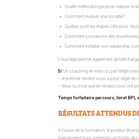
Quelle méthodologie pour réaliser le di
Comment évaluer une société ?
Quelles sont les étapes clés pour réuss
Comment convaincre des investisseurs 
Comment installer son leadership co
L’ouvrage permet également de télécharger 
5/
Un coaching en visio ou par téléphone r
– le premier rendez-vous a pour objet de 
– deux ou trois autres rendez-vous ont pou
Temps forfaitaire parcours, livret BPI, v
RÉSULTATS ATTENDUS D
A l’issue de la formation, le porteur de pr
manquaient pour reprendre un fonds de com