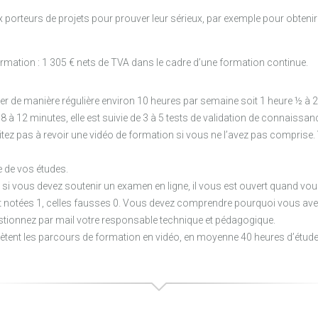
aux porteurs de projets pour prouver leur sérieux, par exemple pour obte
ormation : 1 305 € nets de TVA dans le cadre d’une formation continue.
de manière régulière environ 10 heures par semaine soit 1 heure ½ à 2 
 à 12 minutes, elle est suivie de 3 à 5 tests de validation de connaissa
itez pas à revoir une vidéo de formation si vous ne l’avez pas comprise.
e de vos études.
, si vous devez soutenir un examen en ligne, il vous est ouvert quand vou
t notées 1, celles fausses 0. Vous devez comprendre pourquoi vous ave
estionnez par mail votre responsable technique et pédagogique.
ètent les parcours de formation en vidéo, en moyenne 40 heures d’étud