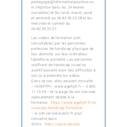
pedagogie@laformationpourtous.co
m (réponse dans les 24 heures
ouvrables) et les lundi, mardi, jeudi
et vendredi au 06.82.93.35.08 et les
mercredi et samedi au
06.82.93.35.07.
Les vidéos de formation sont
consultables par les personnes
porteuses de handicap physique de
leur domicile, sur leur ordinateur,
tablette ou portable. Les personnes
souffrant de handicap visuel ou
auditif peuvent avoir des difficultés à
voir ou à entendre les vidéos.
Dans ce cas, elles peuvent consulter :
– l’AGEFIPH : www.agefiph.fr – 0 800
11 10 09 – et la page de son site web
spécialement dédiée à la
formation :
https://www.agefiph.fr/re
ssources-handicap-formation
– le site service-public.fr pour
connaître leurs
droits :
https://www.service-