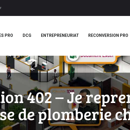
ACCUEIL
r
BTS
Forces LMS
Plateforme LMS de formation en vidéo par des jeux pedago
TITRES PRO
ES PRO
DCG
ENTREPRENEURIAT
RECONVERSION PRO
DCG
ENTREPRENEURIAT
RECONVERSION PRO
BOUTIQUE
MARQUE
ion 402 – Je repre
BLANCHE/SCORM
ise de plomberie c