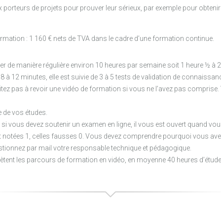
aux porteurs de projets pour prouver leur sérieux, par exemple pour obte
ormation : 1 160 € nets de TVA dans le cadre d’une formation continue.
de manière régulière environ 10 heures par semaine soit 1 heure ½ à 2 
 à 12 minutes, elle est suivie de 3 à 5 tests de validation de connaissa
itez pas à revoir une vidéo de formation si vous ne l’avez pas comprise.
e de vos études.
, si vous devez soutenir un examen en ligne, il vous est ouvert quand vou
t notées 1, celles fausses 0. Vous devez comprendre pourquoi vous ave
estionnez par mail votre responsable technique et pédagogique.
ètent les parcours de formation en vidéo, en moyenne 40 heures d’étud