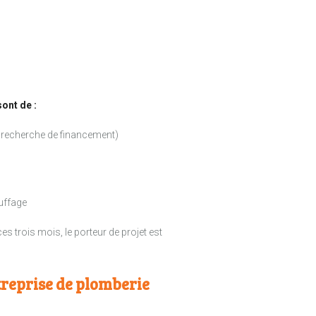
ont de :
n, recherche de financement)
auffage
s trois mois, le porteur de projet est
eprise de plomberie