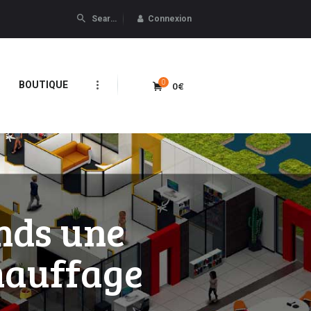
Connexion
0
0€
BOUTIQUE
nds une
hauffage