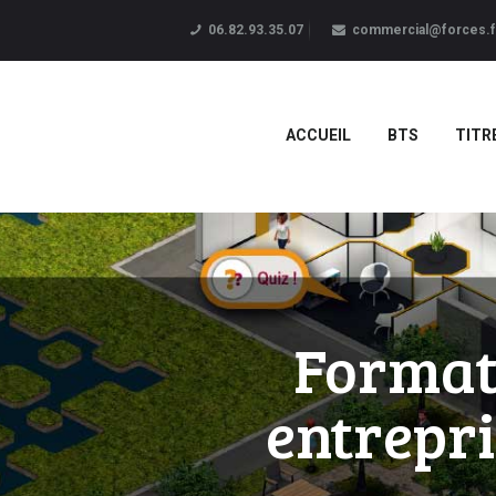
06.82.93.35.07
commercial@forces.f
ACCUEIL
BTS
TITR
Format
entrepr