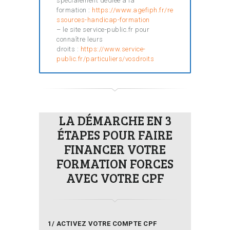
spécialement dédiée à la
formation :
https://www.agefiph.fr/re
ssources-handicap-formation
– le site service-public.fr pour
connaître leurs
droits :
https://www.service-
public.fr/particuliers/vosdroits
LA DÉMARCHE EN 3
ÉTAPES POUR FAIRE
FINANCER VOTRE
FORMATION FORCES
AVEC VOTRE CPF
1/ ACTIVEZ VOTRE COMPTE CPF