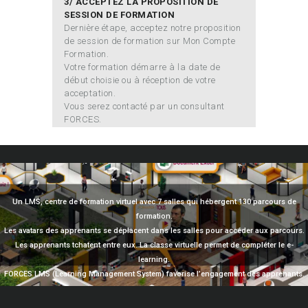
3/ ACCEPTEZ LA PROPOSITION DE
SESSION DE FORMATION
Dernière étape, acceptez notre proposition
de session de formation sur Mon Compte
Formation.
Votre formation démarre à la date de
début choisie ou à réception de votre
acceptation.
Vous serez contacté par un consultant
FORCES.
Un LMS, centre de formation virtuel avec 7 salles qui hébergent 130 parcours de
formation.
Les avatars des apprenants se déplacent dans les salles pour accéder aux parcours.
Les apprenants tchatent entre eux. La classe virtuelle permet de compléter le e-
learning.
FORCES LMS (Learning Management System) favorise l’engagement des apprenants.