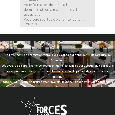
Votre formation démarre à la date de
début choisie ou à réception de votre
acceptation.
Vous serez contacté par un consultant
FORCES.
Un LMS, centre de formation virtuel avec 7 salles qui hébergent 130 parcours de
formation.
Les avatars des apprenants se déplacent dans les salles pour accéder aux parcours.
Les apprenants tchatent entre eux. La classe virtuelle permet de compléter le e-
learning.
FORCES LMS (Learning Management System) favorise l’engagement des apprenants.