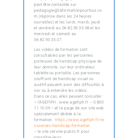
peut être contactée sur
pedagogie@laformationpourtous.co
m (réponse dans les 24 heures
ouvrables) et les lundi, mardi, jeudi
et vendredi au 06.82.93.35.08 et les
mercredi et samedi au
06.82.93.35.07.
Les vidéos de formation sont
consultables par les personnes
porteuses de handicap physique de
leur domicile, sur leur ordinateur,
tablette ou portable. Les personnes
souffrant de handicap visuel ou
auditif peuvent avoir des difficultés à
voir ou à entendre les vidéos.
Dans ce cas, elles peuvent consulter :
– l’AGEFIPH : www.agefiph.fr – 0 800
11 10 09 – et la page de son site web
spécialement dédiée à la
formation :
https://www.agefiph.fr/re
ssources-handicap-formation
– le site service-public.fr pour
connaître leurs