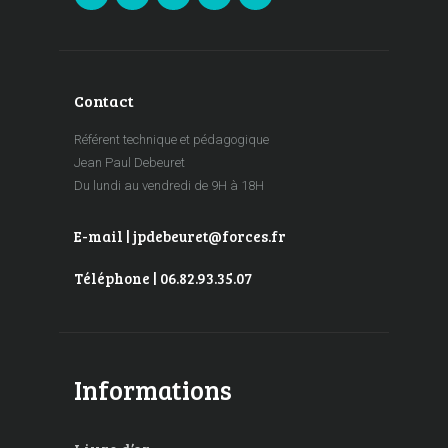
Contact
Référent technique et pédagogique
Jean Paul Debeuret
Du lundi au vendredi de 9H à 18H
E-mail | jpdebeuret@forces.fr
Téléphone | 06.82.93.35.07
Informations