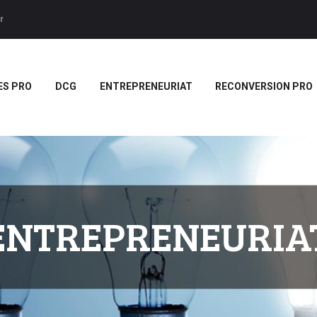
ACCUEIL
r
BTS
Forces LMS
Plateforme LMS de formation en vidéo par des jeux pedago
TITRES PRO
ES PRO
DCG
ENTREPRENEURIAT
RECONVERSION PRO
DCG
ENTREPRENEURIAT
RECONVERSION PRO
BOUTIQUE
MARQUE
ENTREPRENEURIA
BLANCHE/SCORM