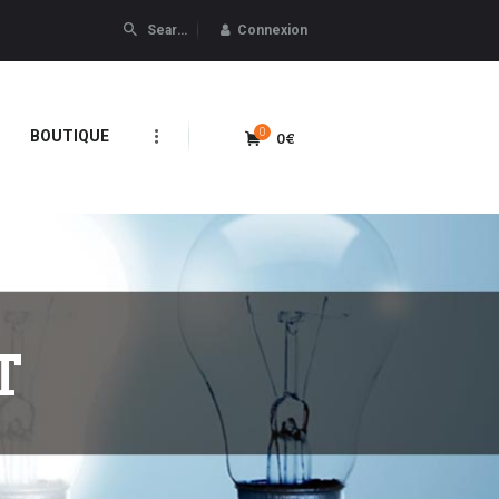
Connexion
0
0€
BOUTIQUE
T