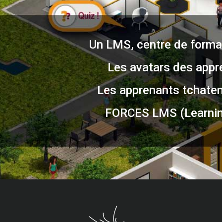
Un LMS, centre de format
Les avatars des appr
Les apprenants tchatent
FORCES LMS (Learnin