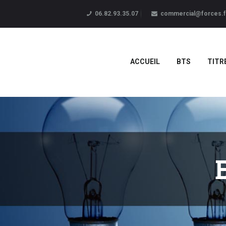
06.82.93.35.07
commercial@forces.f
ACCUEIL
BTS
TITR