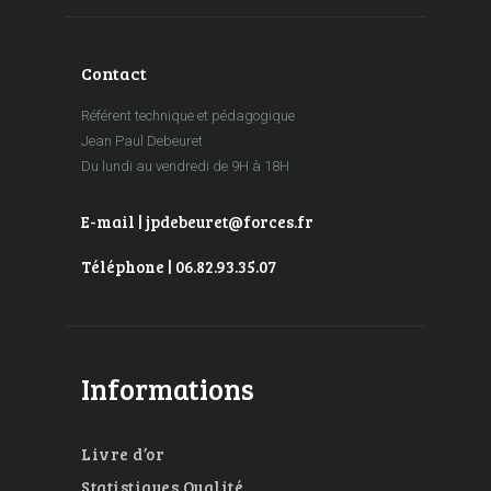
Contact
Référent technique et pédagogique
Jean Paul Debeuret
Du lundi au vendredi de 9H à 18H
E-mail | jpdebeuret@forces.fr
Téléphone | 06.82.93.35.07
Informations
Livre d’or
Statistiques Qualité