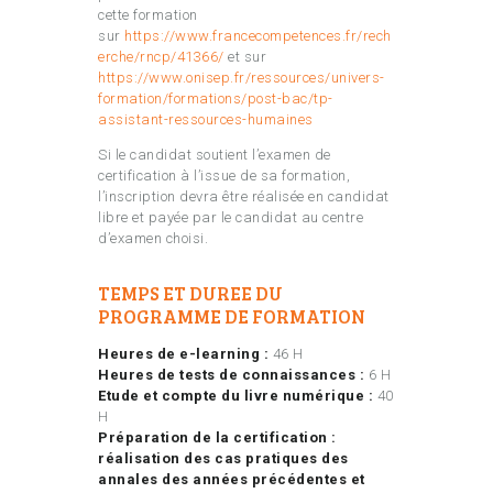
cette formation
sur
https://www.francecompetences.fr/rech
erche/rncp/41366/
et sur
https://www.onisep.fr/ressources/univers-
formation/formations/post-bac/tp-
assistant-ressources-humaines
Si le candidat soutient l’examen de
certification à l’issue de sa formation,
l’inscription devra être réalisée en candidat
libre et payée par le candidat au centre
d’examen choisi.
TEMPS ET DUREE DU
PROGRAMME DE FORMATION
Heures de e-learning :
46 H
Heures de tests de connaissances :
6 H
Etude et compte du livre numérique :
40
H
Préparation de la certification :
réalisation des cas pratiques des
annales des années précédentes
et