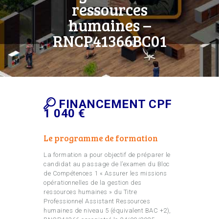
ressources
humaines –
RNCP41366BC01
FINANCEMENT CPF
1 040 €
Le programme de formation
La formation a pour objectif de préparer le
candidat au passage de l’examen du Bloc
de Compétences 1 « Assurer les missions
opérationnelles de la gestion des
ressources humaines » du Titre
Professionnel Assistant Ressources
humaines de niveau 5 (équivalent BAC +2),