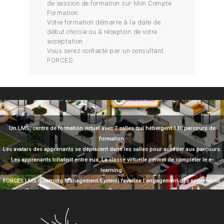
de session de formation sur Mon Compte
Formation.
Votre formation démarre à la date de
début choisie ou à réception de votre
acceptation.
Vous serez contacté par un consultant
FORCES.
Un LMS, centre de formation virtuel avec 7 salles qui hébergent 130 parcours de
formation.
Les avatars des apprenants se déplacent dans les salles pour accéder aux parcours.
Les apprenants tchatent entre eux. La classe virtuelle permet de compléter le e-
learning.
FORCES LMS (Learning Management System) favorise l’engagement des apprenants.