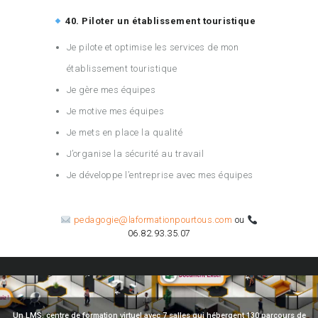
40. Piloter un établissement touristique
Je pilote et optimise les services de mon
établissement touristique
Je gère mes équipes
Je motive mes équipes
Je mets en place la qualité
J’organise la sécurité au travail
Je développe l’entreprise avec mes équipes
pedagogie@laformationpourtous.com
ou
06.82.93.35.07
Un LMS, centre de formation virtuel avec 7 salles qui hébergent 130 parcours de