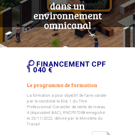
dans un
environnement
omnicanal
FINANCEMENT CPF
1 040 €
Le programme de formation
La formation a pour objectif de faire valider
par le candidat le bloc 1 du Titre
Professionnel Conseiller de vente de niveau
4 (équivalent BAC), RNCP37098 enregistré
le 25/11/2022, délivré par le Ministère du
Travail.