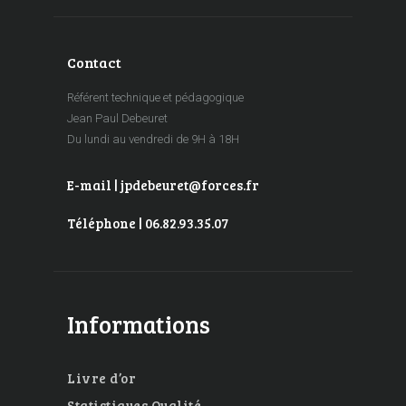
Contact
Référent technique et pédagogique
Jean Paul Debeuret
Du lundi au vendredi de 9H à 18H
E-mail | jpdebeuret@forces.fr
Téléphone | 06.82.93.35.07
Informations
Livre d’or
Statistiques Qualité