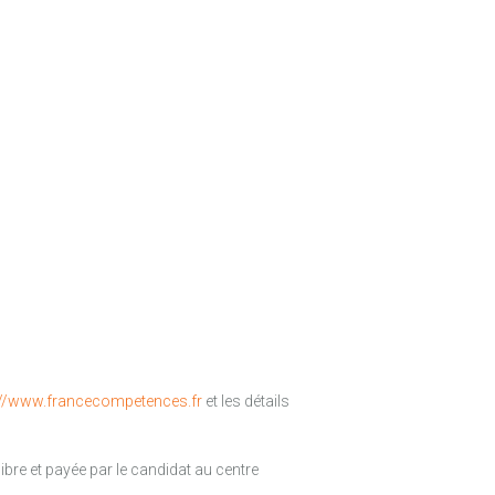
://www.francecompetences.fr
et les détails
libre et payée par le candidat au centre