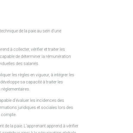
technique de la paie au sein d’une
nd à collecter, vérifier et traiter les
est capable de déterminer la rémunération
iduelles des salariés.
quer les règles en vigueur, à intégrer les
 développe sa capacité à traiter les
s réglementaires.
capable d’évaluer les incidences des
ormations juridiques et sociales lors des
t compte.
de la paie. L’apprenant apprend à vérifier