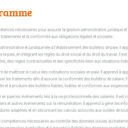
gramme
tences nécessaires pour assurer la gestion administrative, juridique et 
s traitements et la conformité aux obligations légales et sociales.
inistrative et juridique liée à l’établissement des bulletins de paie. Il appre
a paie, en intégrant les règles du droit social et du droit du travail. Il 
s, des règles contractuelles et des spécificités liées aux situations indiv
e maîtriser le calcul des cotisations sociales en paie. Il apprend à appli
er les traitements afin d’assurer la conformité des bulletins de salaire. Il
e et à produire des bulletins fiables, lisibles et conformes aux exigence
en paie les événements liés à la vie professionnelle des salariés. Il est 
ers et autres événements sur la rémunération. Il apprend à gérer les inf
édures adaptées et en sécurisant les calculs associés aux soldes de tou
s compétences nécessaires au contrôle des données issues du traitement 