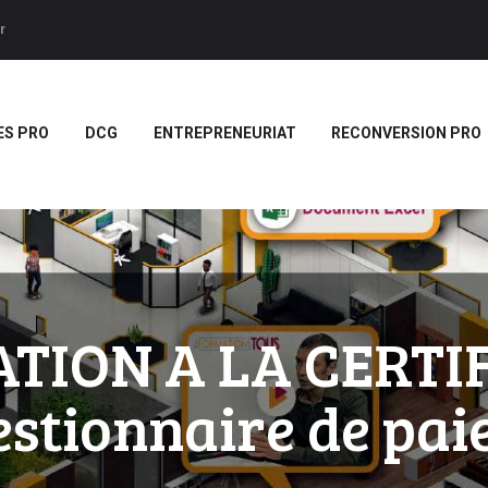
ACCUEIL
r
BTS
Forces LMS
Plateforme LMS de formation en vidéo par des jeux pedago
TITRES PRO
ES PRO
DCG
ENTREPRENEURIAT
RECONVERSION PRO
DCG
ENTREPRENEURIAT
RECONVERSION PRO
BOUTIQUE
MARQUE
TION A LA CERTI
BLANCHE/SCORM
stionnaire de paie