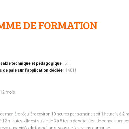
MME DE FORMATION
able technique et pédagogique :
6 H
 de paie sur l’application dédiée :
140 H
12 mois
manière régulière environ 10 heures par semaine soit 1 heure ½ à 2 heu
 12 minutes, elle est suivie de 3 à 5 tests de validation de connaissanc
 revoir une vidéo de formation si vous ne l’avez pas comprise.