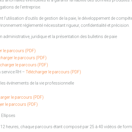
 anomalies éventuelles et à garantir la fiabilité des données produites. I
ations de l’entreprise.
’utilisation d’outils de gestion de la paie, le développement de compét
nvironnement réglementé nécessitant rigueur, confidentialité et précision.
n administrative, juridique et la présentation des bulletins de paie
r le parcours (PDF)
charger le parcours (PDF)
écharger le parcours (PDF)
n service RH –
Télécharger le parcours (PDF)
 les événements de la vie professionnelle
arger le parcours (PDF)
er le parcours (PDF)
 Ellipses
à 12 heures, chaque parcours étant composé par 25 à 40 vidéos de fo