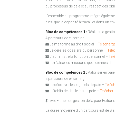
la cohérence des informations, à analyser les
du processus de paie et au respect des oblig
L’ensemble du programme intègre également l
ainsi que la capacité à travailler dans un e
Bloc de compétences 1 :
Réaliser la gestio
4 parcours de e-learning
Je me forme au droit social –
Télécharge
Je gère les dossiers du personnel –
Télé
J’administre la fonction personnel –
Tél
Je réalise les missions quotidiennes d’u
Bloc de compétences 2 :
Valoriser en paie
2 parcours de e-learning
Je découvre les logiciels de paie –
Téléch
J’établis des bulletins de paie –
Télécharg
Livre Fiches de gestion de la paie, Editions
La durée moyenne d’un parcours est de 8 