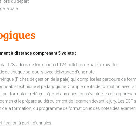
s lors du départ
de la paie
ogiques
ment à distance comprenant 5 volets :
al 178 vidéos de formation et 124 bulletins de paie à travailler.
étude de chaque parcours avec délivrance d’une note.
numérique (Fiches de gestion de la paie) qui complète les parcours de form
 responsable technique et pédagogique. Compléments de formation avec 
ant formateur référent répond aux questions éventuelles des apprenants,
examen et le prépare au déroulement de l’examen devant le jury. Les ECF
on de la formation, du programme de formation et des notes des examens 
ification à partir d’annales.