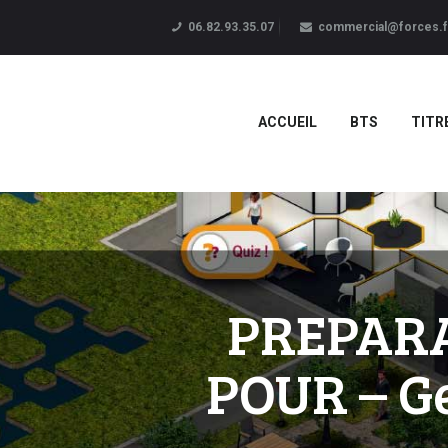
06.82.93.35.07
commercial@forces.f
ACCUEIL
BTS
TITR
PREPARA
POUR – Ge