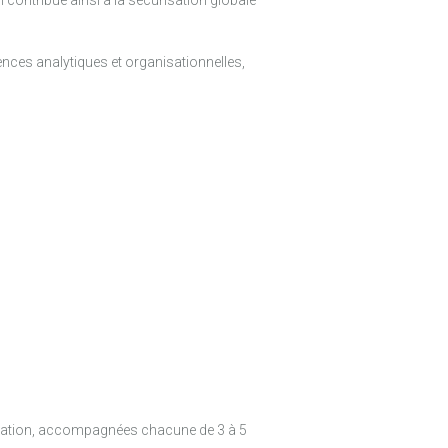
l contribue ainsi à la sécurisation globale
ences analytiques et organisationnelles,
rmation, accompagnées chacune de 3 à 5