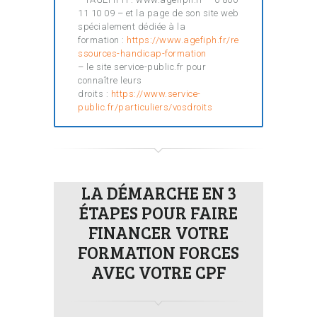
11 10 09 – et la page de son site web
spécialement dédiée à la
formation :
https://www.agefiph.fr/re
ssources-handicap-formation
– le site service-public.fr pour
connaître leurs
droits :
https://www.service-
public.fr/particuliers/vosdroits
LA DÉMARCHE EN 3
ÉTAPES POUR FAIRE
FINANCER VOTRE
FORMATION FORCES
AVEC VOTRE CPF