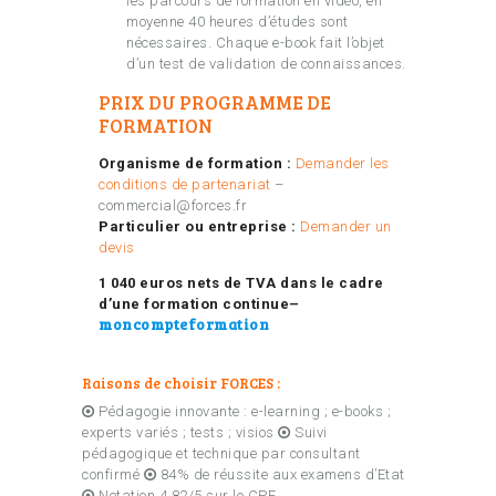
les parcours de formation en vidéo, en
moyenne 40 heures d’études sont
nécessaires. Chaque e-book fait l’objet
d’un test de validation de connaissances.
PRIX DU PROGRAMME DE
FORMATION
Organisme de formation :
Demander les
conditions de partenariat
–
commercial@forces.fr
Particulier ou entreprise :
Demander un
devis
1 040 euros nets de TVA dans le cadre
d’une formation continue–
moncompteformation
Raisons de choisir FORCES :
Pédagogie innovante : e-learning ; e-books ;
experts variés ; tests ; visios
Suivi
pédagogique et technique par consultant
confirmé
84% de réussite aux examens d’Etat
Notation 4,82/5 sur le CPF