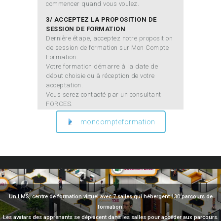
commencer quand vous voulez.
3/ ACCEPTEZ LA PROPOSITION DE
SESSION DE FORMATION
Dernière étape, acceptez notre proposition
de session de formation sur Mon Compte
Formation.
Votre formation démarre à la date de
début choisie ou à réception de votre
acceptation.
Vous serez contacté par un consultant
FORCES.
moncompteformation
Un LMS, centre de formation virtuel avec 7 salles qui hébergent 130 parcours de
formation.
Les avatars des apprenants se déplacent dans les salles pour accéder aux parcours.