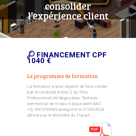
consolider
l’expérience client
FINANCEMENT CPF
1040 €
Le programme de formation
La formation a pour objectif de faire valider
par le candidat le bloc 2 du Titre
Professionnel de Négociateur Technico-
commercial de niveau 5 (équivalent BAC
+2), RNCP39063 enregistré le 27/05/2024,
délivré par le Ministère du Travail.