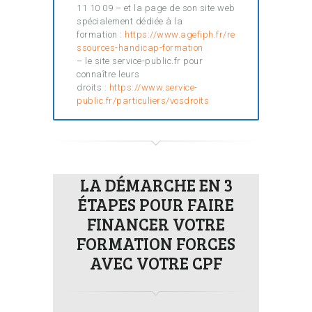
11 10 09 – et la page de son site web
spécialement dédiée à la
formation :
https://www.agefiph.fr/re
ssources-handicap-formation
– le site service-public.fr pour
connaître leurs
droits :
https://www.service-
public.fr/particuliers/vosdroits
LA DÉMARCHE EN 3
ÉTAPES POUR FAIRE
FINANCER VOTRE
FORMATION FORCES
AVEC VOTRE CPF