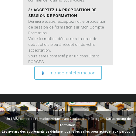
commencer quand vous voulez.
3/ ACCEPTEZ LA PROPOSITION DE
SESSION DE FORMATION
Dernière étape, acceptez notre proposition
de session de formation sur Mon Compte
Formation.
Votre formation démarre à la date de
début choisie ou à réception de votre
acceptation.
Vous serez contacté par un consultant
FORCES.
moncompteformation
Un LMS, centre de formation virtuel avec 7 salles qui hébergent 130 parcours de
formation.
Les avatars des apprenants se déplacent dans les salles pour accéder aux parcours.