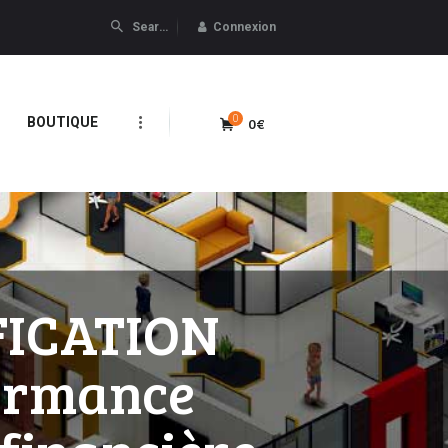
Connexion
0
0€
BOUTIQUE
FICATION
formance