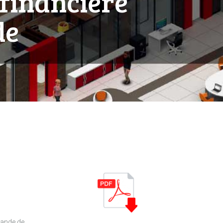
 financière
de
hande de