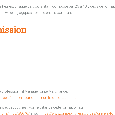
12 heures, chaque parcours étant composé par 25 à 40 vidéos de form
es PDF pédagogiques complètent les parcours.
ission
re professionnel Manager Unité Marchande.
 certification pour obtenir un titre professionnel
rs et débouchés : voir le détail de cette formation sur
erche/rncp/38676/
et sur
https://www.onisep.fr/ressources/univers-fo