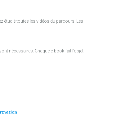
ez étudié toutes les vidéos du parcours. Les
ont nécessaires. Chaque e-book fait l’objet
rmation