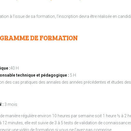
ation à l’issue de sa formation, l’inscription devra être réalisée en candid
ROGRAMME DE FORMATION
ique :
40 H
nsable technique et pédagogique :
5 H
ion des cas pratiques des annales des années précédentes et études des
 :
3 mois
manière régulière environ 10 heures par semaine soit 1 heure ½ à 2 heu
 12 minutes, elle est suivie de 3 à 5 tests de validation de connaissanc
 revoir une vidéo de formation si vous ne l’avez pas comprise.