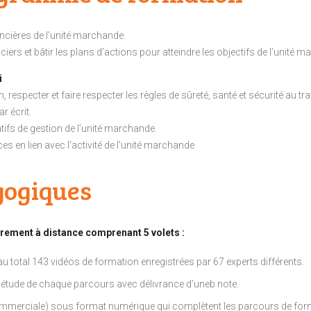
ancières de l’unité marchande.
ers et bâtir les plans d’actions pour atteindre les objectifs de l’unité 
i
respecter et faire respecter les règles de sûreté, santé et sécurité au trav
r écrit.
catifs de gestion de l’unité marchande.
ices en lien avec l’activité de l’unité marchande
gogiques
rement à distance comprenant 5 volets :
 total 143 vidéos de formation enregistrées par 67 experts différents.
 l’étude de chaque parcours avec délivrance d’uneb note.
n commerciale) sous format numérique qui complètent les parcours de for