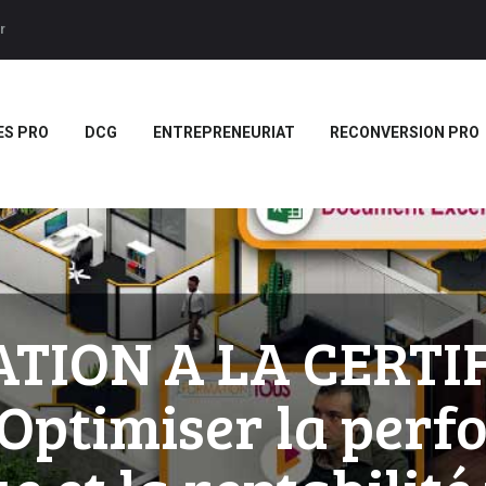
ACCUEIL
r
BTS
Forces LMS
Plateforme LMS de formation en vidéo par des jeux pedago
TITRES PRO
ES PRO
DCG
ENTREPRENEURIAT
RECONVERSION PRO
DCG
ENTREPRENEURIAT
RECONVERSION PRO
BOUTIQUE
MARQUE
TION A LA CERTI
BLANCHE/SCORM
Optimiser la per