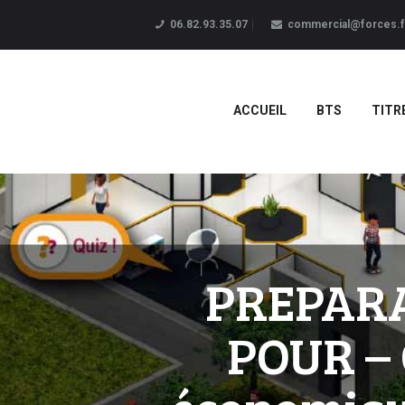
06.82.93.35.07
commercial@forces.f
ACCUEIL
BTS
TITR
PREPARA
POUR – 