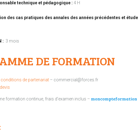
nsable technique et pédagogique :
4 H
tion des cas pratiques des annales des années précédentes et étude
N :
3 mois
RAMME DE FORMATION
conditions de partenariat
– commercial@forces.fr
devis
moncompteformation
une formation continue, frais d’examen inclus –
: