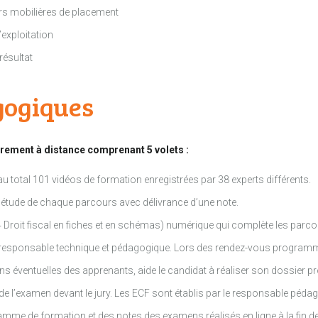
eurs mobilières de placement
’exploitation
résultat
gogiques
rement à distance comprenant 5 volets :
 total 101 vidéos de formation enregistrées par 38 experts différents.
 l’étude de chaque parcours avec délivrance d’une note.
4 Droit fiscal en fiches et en schémas) numérique qui complète les parc
un responsable technique et pédagogique. Lors des rendez-vous programm
s éventuelles des apprenants, aide le candidat à réaliser son dossier p
de l’examen devant le jury. Les ECF sont établis par le responsable pédag
ramme de formation et des notes des examens réalisés en ligne à la fin 