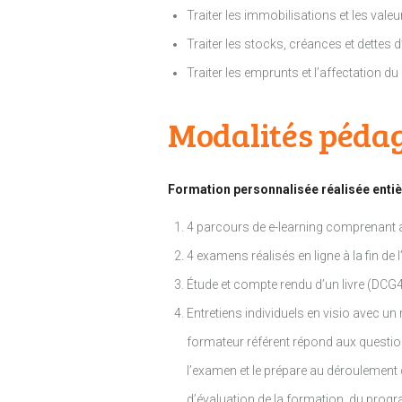
Traiter les immobilisations et les val
Traiter les stocks, créances et dettes d
Traiter les emprunts et l’affectation du 
Modalités péda
Formation personnalisée réalisée entiè
4 parcours de e-learning comprenant au
4 examens réalisés en ligne à la fin de
Étude et compte rendu d’un livre (DCG
Entretiens individuels en visio avec 
formateur référent répond aux question
l’examen et le prépare au déroulement 
d’évaluation de la formation, du prog