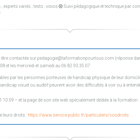
 experts variés ; tests ; visios
Suivi pédagogique et technique par co
F
être contactée sur pedagogie@laformationpourtous.com (réponse dans l
.08 et les mercredi et samedi au 06.82.93.35.07.
les par les personnes porteuses de handicap physique de leur domicile, 
ndicap visuel ou auditif peuvent avoir des difficultés à voir ou à entendr
1 10 09 – et la page de son site web spécialement dédiée à la formation 
e leurs droits :
https://www.service-public.fr/particuliers/vosdroits