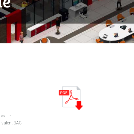
le
scal et
uivalent BAC