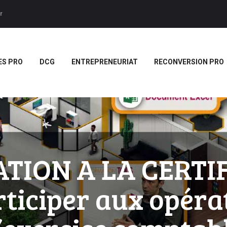
ACCUEIL
r
BTS
Forces LMS
Plateforme LMS de formation en vidéo par des jeux pedago
TITRES PRO
ES PRO
DCG
ENTREPRENEURIAT
RECONVERSION PRO
DCG
ENTREPRENEURIAT
RECONVERSION PRO
BOUTIQUE
MARQUE
TION A LA CERTI
BLANCHE/SCORM
ticiper aux opérat