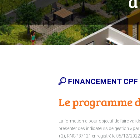
d
FINANCEMENT CPF 1
Le programme d
La formation a pour objectif de faire valid
présenter des indicateurs de gestion » pa
+2), RNCP37121 enregistré le 05/12/2022, d