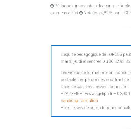
Pédagogie innovante : e-learning ; e-books ;
examens d’Etat
Notation 4,82/5 sur le CP
L’équipe pédagogique de FORCES peut 
mardi, jeudi et vendredi au 06.82.93.35
Les vidéos de formation sont consultab
portable. Les personnes souffrant de ha
Dans ce cas, elles peuvent consulter :
– l’AGEFIPH : www.agefiph.fr – 0 800 1
handicap-formation
– le site service-public.fr pour connaîtr