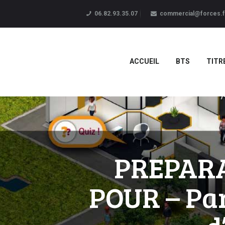
06.82.93.35.07
commercial@forces.f
ACCUEIL
BTS
TITR
PREPARA
POUR – Par