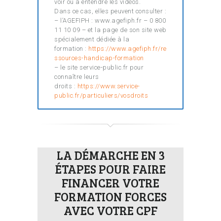
voir ou à entendre les vidéos.
Dans ce cas, elles peuvent consulter :
– l’AGEFIPH : www.agefiph.fr – 0 800
11 10 09 – et la page de son site web
spécialement dédiée à la
formation :
https://www.agefiph.fr/re
ssources-handicap-formation
– le site service-public.fr pour
connaître leurs
droits :
https://www.service-
public.fr/particuliers/vosdroits
LA DÉMARCHE EN 3
ÉTAPES POUR FAIRE
FINANCER VOTRE
FORMATION FORCES
AVEC VOTRE CPF