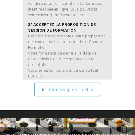
validerons votre inscription. La formation
étant réalisée en ligne, vous pouvez la
commencer quand vous voulez.
3/ ACCEPTEZ LA PROPOSITION DE
SESSION DE FORMATION
Dernière étape, acceptez notre proposition
de session de formation sur Mon Compte
Formation.
Votre formation démarre à la date de
début choisie ou à réception de votre
acceptation.
Vous serez contacté par un consultant
FORCES.
moncompteformation