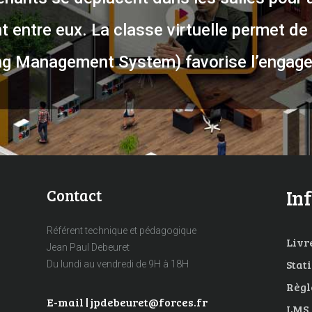
 entre eux. La classe virtuelle permet de 
g Management System) favorise l’engage
Contact
In
Référent technique et pédagogique
Livre
Jean Paul Debeuret
Stat
Du lundi au vendredi de 9H à 18H
Règl
E-mail | jpdebeuret@forces.fr
LMS