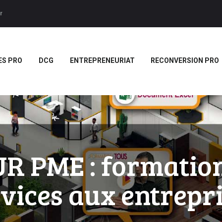
ACCUEIL
r
BTS
Forces LMS
Plateforme LMS de formation en vidéo par des jeux pedago
TITRES PRO
ES PRO
DCG
ENTREPRENEURIAT
RECONVERSION PRO
DCG
ENTREPRENEURIAT
RECONVERSION PRO
BOUTIQUE
MARQUE
 PME : formation
BLANCHE/SCORM
vices aux entrepr