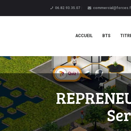
06.82.93.35.07
commercial@forces.f
ACCUEIL
BTS
TITR
REPRENEUR
Ser