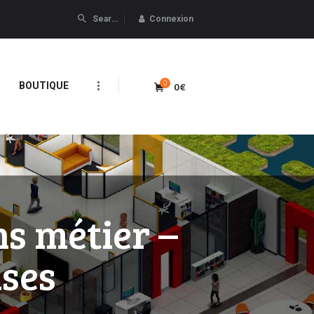
Connexion
0
0€
BOUTIQUE
s métier –
ises