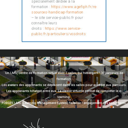
spécialement dédiée à la
formation :
https://www.agefiph.fr/re
ssources-handicap-formation
– le site service-public.fr pour
connaître leurs
droits :
https://www.service-
public.fr/particuliers/vosdroits
Un LMS, centre de formation virtuel avec 7 salles qui hébergent 130 parcours de
formation.
Les avatars des apprenants se déplacent dans les salles pour accéder aux parcours.
Les apprenants tchatent entre eux. La classe virtuelle permet de compléter le e-
learning.
FORCES LMS (Learning Management System) favorise l’engagement des apprenants.