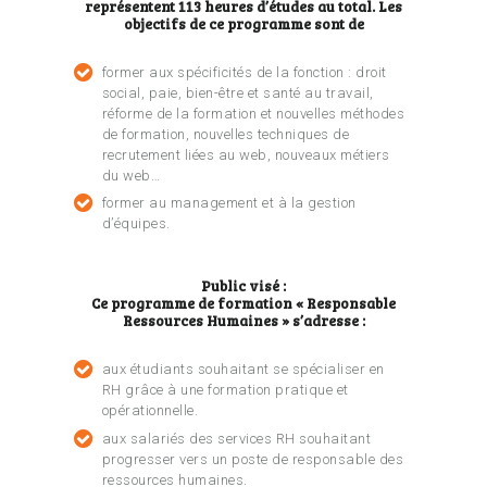
représentent 113 heures d’études au total. Les
objectifs de ce programme sont de
former aux spécificités de la fonction : droit
social, paie, bien-être et santé au travail,
réforme de la formation et nouvelles méthodes
de formation, nouvelles techniques de
recrutement liées au web, nouveaux métiers
du web…
former au management et à la gestion
d’équipes.
Public visé :
Ce programme de formation « Responsable
Ressources Humaines » s’adresse :
aux étudiants souhaitant se spécialiser en
RH grâce à une formation pratique et
opérationnelle.
aux salariés des services RH souhaitant
progresser vers un poste de responsable des
ressources humaines.