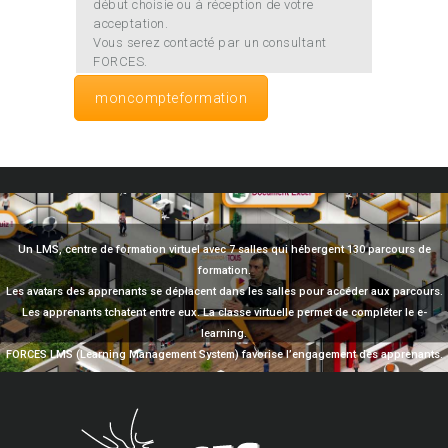
début choisie ou à réception de votre
acceptation.
Vous serez contacté par un consultant
FORCES.
moncompteformation
Un LMS, centre de formation virtuel avec 7 salles qui hébergent 130 parcours de
formation.
Les avatars des apprenants se déplacent dans les salles pour accéder aux parcours.
Les apprenants tchatent entre eux. La classe virtuelle permet de compléter le e-
learning.
FORCES LMS (Learning Management System) favorise l’engagement des apprenants.