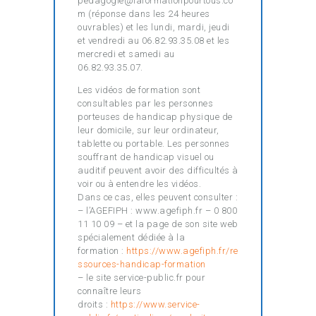
pedagogie@laformationpourtous.co
m (réponse dans les 24 heures
ouvrables) et les lundi, mardi, jeudi
et vendredi au 06.82.93.35.08 et les
mercredi et samedi au
06.82.93.35.07.
Les vidéos de formation sont
consultables par les personnes
porteuses de handicap physique de
leur domicile, sur leur ordinateur,
tablette ou portable. Les personnes
souffrant de handicap visuel ou
auditif peuvent avoir des difficultés à
voir ou à entendre les vidéos.
Dans ce cas, elles peuvent consulter :
– l’AGEFIPH : www.agefiph.fr – 0 800
11 10 09 – et la page de son site web
spécialement dédiée à la
formation :
https://www.agefiph.fr/re
ssources-handicap-formation
– le site service-public.fr pour
connaître leurs
droits :
https://www.service-