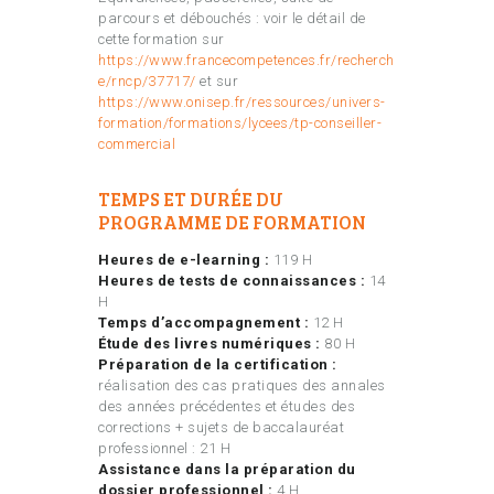
parcours et débouchés : voir le détail de
cette formation sur
https://www.francecompetences.fr/recherch
e/rncp/37717/
et sur
https://www.onisep.fr/ressources/univers-
formation/formations/lycees/tp-conseiller-
commercial
TEMPS ET DURÉE DU
PROGRAMME DE FORMATION
Heures de e-learning :
119 H
Heures de tests de connaissances :
14
H
Temps d’accompagnement :
12 H
Étude des livres numériques :
80 H
Préparation de la certification :
réalisation des cas pratiques des annales
des années précédentes et études des
corrections + sujets de baccalauréat
professionnel : 21 H
Assistance dans la préparation du
dossier professionnel :
4 H