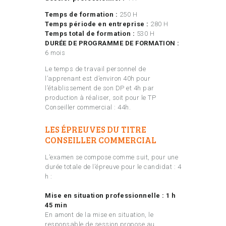
Temps de formation :
250 H
Temps période en entreprise :
280 H
Temps total de formation :
530 H
DURÉE DE PROGRAMME DE FORMATION :
6 mois
Le temps de travail personnel de
l’apprenant est d’environ 40h pour
l’établissement de son DP et 4h par
production à réaliser, soit pour le TP
Conseiller commercial : 44h.
LES ÉPREUVES DU TITRE
CONSEILLER COMMERCIAL
L’examen se compose comme suit, pour une
durée totale de l’épreuve pour le candidat : 4
h :
Mise en situation professionnelle : 1 h
45 min
En amont de la mise en situation, le
responsable de session propose au