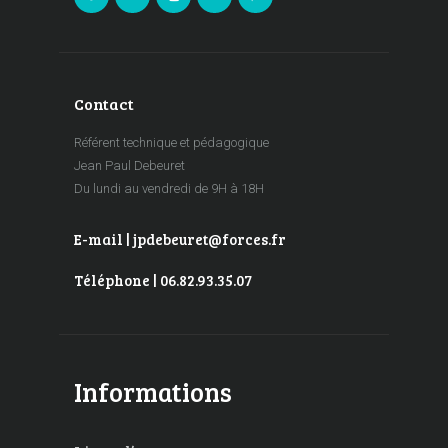
Contact
Référent technique et pédagogique
Jean Paul Debeuret
Du lundi au vendredi de 9H à 18H
E-mail | jpdebeuret@forces.fr
Téléphone | 06.82.93.35.07
Informations