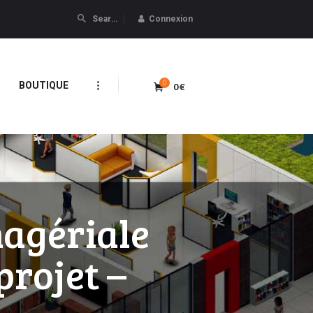
Connexion
0
0€
BOUTIQUE
nagériale
projet –