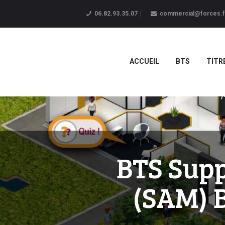
06.82.93.35.07
commercial@forces.f
ACCUEIL
BTS
TITR
BTS Supp
(SAM) B