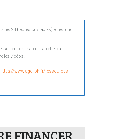
es 24 heures ouvrables) et les lundi,
sur leur ordinateur, tablette ou
e les vidéos.
:
https://www.agefiph.fr/ressources-
IRE FINANCER