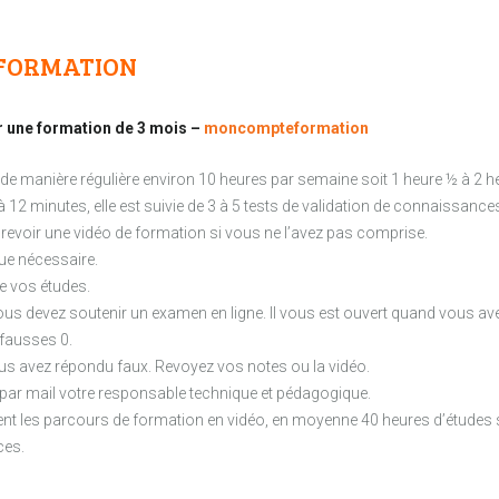
 FORMATION
r une formation de 3 mois –
moncompteformation
manière régulière environ 10 heures par semaine soit 1 heure ½ à 2 heu
 12 minutes, elle est suivie de 3 à 5 tests de validation de connaissanc
 revoir une vidéo de formation si vous ne l’avez pas comprise.
que nécessaire.
e vos études.
vous devez soutenir un examen en ligne. Il vous est ouvert quand vous av
 fausses 0.
 avez répondu faux. Revoyez vos notes ou la vidéo.
 par mail votre responsable technique et pédagogique.
nt les parcours de formation en vidéo, en moyenne 40 heures d’études s
ces.