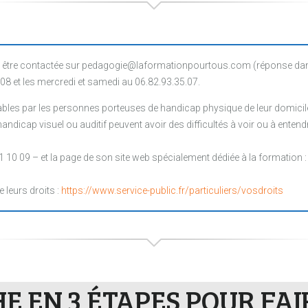
être contactée sur pedagogie@laformationpourtous.com (réponse dans l
.08 et les mercredi et samedi au 06.82.93.35.07.
les par les personnes porteuses de handicap physique de leur domicile, 
ndicap visuel ou auditif peuvent avoir des difficultés à voir ou à entendr
1 10 09 – et la page de son site web spécialement dédiée à la formation 
e leurs droits :
https://www.service-public.fr/particuliers/vosdroits
 EN 3 ÉTAPES POUR FA