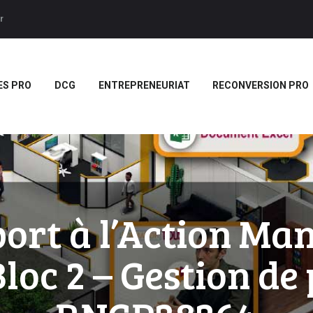
ACCUEIL
r
BTS
Forces LMS
Plateforme LMS de formation en vidéo par des jeux pedago
TITRES PRO
ES PRO
DCG
ENTREPRENEURIAT
RECONVERSION PRO
DCG
ENTREPRENEURIAT
RECONVERSION PRO
BOUTIQUE
MARQUE
ort à l’Action Ma
BLANCHE/SCORM
loc 2 – Gestion de 