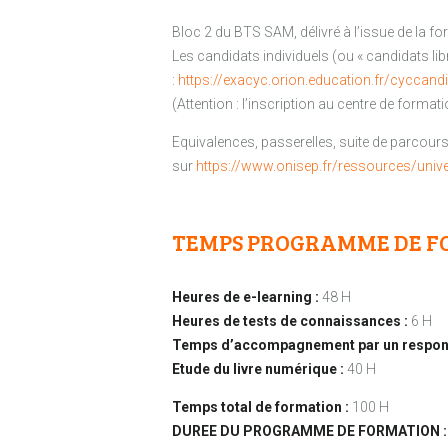
Bloc 2 du BTS SAM, délivré à l’issue de la fo
Les candidats individuels (ou « candidats li
:
https://exacyc.orion.education.fr/cyccand
(Attention : l’inscription au centre de format
Equivalences, passerelles, suite de parcours 
sur
https://www.onisep.fr/ressources/univ
TEMPS PROGRAMME DE F
Heures de e-learning :
48 H
Heures de tests de connaissances :
6 H
Temps d’accompagnement par un respons
Etude du livre numérique :
40 H
Temps total de formation :
100 H
DUREE DU PROGRAMME DE FORMATION :