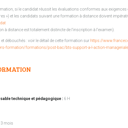
rmation, si le candidat réussit les évaluations conformes aux exigences de
bres ») et les candidats suivant une formation à distance doivent impéra
idat
ion à distance est totalement distincte de l’inscription à l’examen).
et débouchés : voir le détail de cette formation sur
https://www.france
ers-formation/formations/post-bac/bts-support-a-l-action-managerial
ORMATION
able technique et pédagogique :
6 H
3 mois