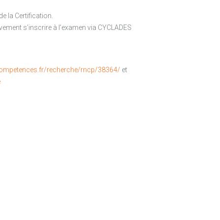
 la Certification.
tivement s’inscrire à l’examen via CYCLADES
competences.fr/recherche/rncp/38364/
et
e