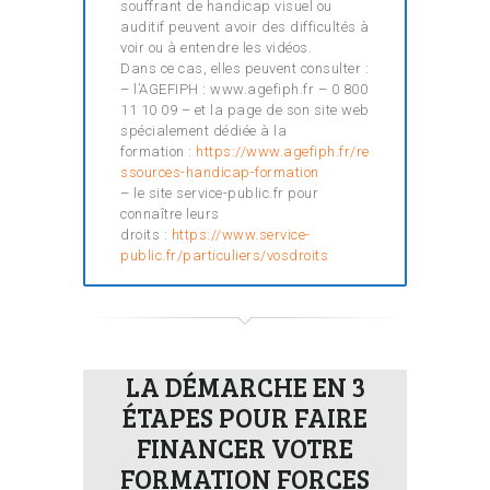
souffrant de handicap visuel ou
auditif peuvent avoir des difficultés à
voir ou à entendre les vidéos.
Dans ce cas, elles peuvent consulter :
– l’AGEFIPH : www.agefiph.fr – 0 800
11 10 09 – et la page de son site web
spécialement dédiée à la
formation :
https://www.agefiph.fr/re
ssources-handicap-formation
– le site service-public.fr pour
connaître leurs
droits :
https://www.service-
public.fr/particuliers/vosdroits
LA DÉMARCHE EN 3
ÉTAPES POUR FAIRE
FINANCER VOTRE
FORMATION FORCES