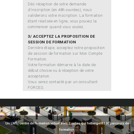
Dès réception de votre demande
d’inscription (en 48h ouvrées), nous
validerons votre inscription. La formation
étant réalisée en ligne, vous pouvez la
commencer quand vous voulez.
3/ ACCEPTEZ LA PROPOSITION DE
SESSION DE FORMATION
Dernière étape, acceptez notre proposition
de session de formation sur Mon Compte
Formation.
Votre formation démarre à la date de
début choisie ou à réception de votre
acceptation.
Vous serez contacté par un consultant
FORCES.
Un LMS, centre de formation virtuel avec 7 salles qui hébergent 130 parcours de
formation.