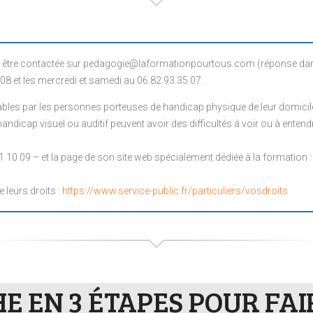
être contactée sur pedagogie@laformationpourtous.com (réponse dans l
.08 et les mercredi et samedi au 06.82.93.35.07.
les par les personnes porteuses de handicap physique de leur domicile, 
ndicap visuel ou auditif peuvent avoir des difficultés à voir ou à entendr
1 10 09 – et la page de son site web spécialement dédiée à la formation 
e leurs droits :
https://www.service-public.fr/particuliers/vosdroits
 EN 3 ÉTAPES POUR FA