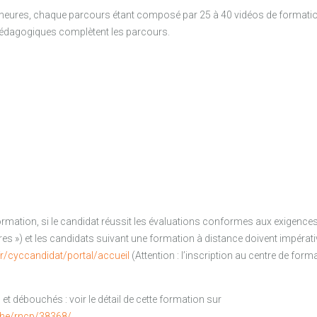
 heures, chaque parcours étant composé par 25 à 40 vidéos de formati
pédagogiques complètent les parcours.
ormation, si le candidat réussit les évaluations conformes aux exigences d
bres ») et les candidats suivant une formation à distance doivent impéra
r/cyccandidat/portal/accueil
(Attention : l’inscription au centre de form
et débouchés : voir le détail de cette formation sur
che/rncp/38368/