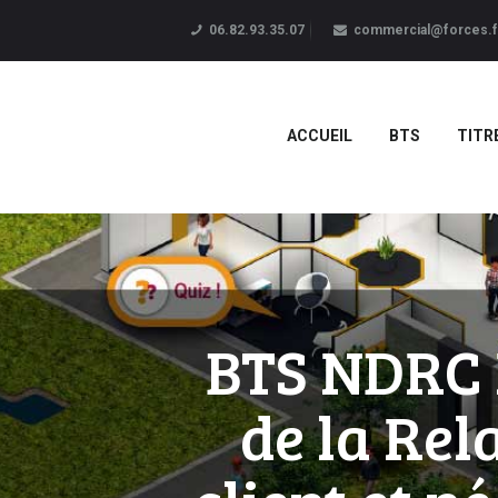
06.82.93.35.07
commercial@forces.f
ACCUEIL
BTS
TITR
BTS NDRC N
de la Rel