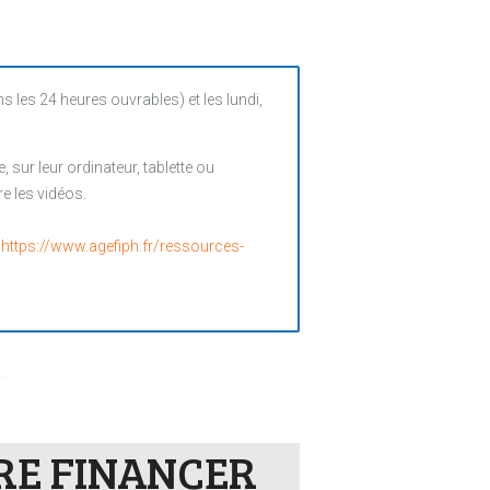
es 24 heures ouvrables) et les lundi,
sur leur ordinateur, tablette ou
e les vidéos.
:
https://www.agefiph.fr/ressources-
IRE FINANCER