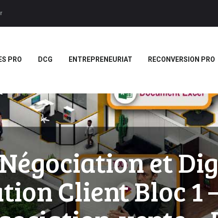
ACCUEIL
r
BTS
Forces LMS
Plateforme LMS de formation en vidéo par des jeux pedago
TITRES PRO
ES PRO
DCG
ENTREPRENEURIAT
RECONVERSION PRO
DCG
ENTREPRENEURIAT
RECONVERSION PRO
BOUTIQUE
MARQUE
égociation et Dig
BLANCHE/SCORM
ation Client Bloc 1 