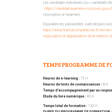
Les candidats individuels (ou « candidats li
:
https://candidat.examens-concours.gouv.f
l’inscription à l’examen).
Equivalences, passerelles, suite de parcours 
https://www.francecompetences.fr/recher
negociation-et-digitalisation-de-la-relation-cl
TEMPS PROGRAMME DE F
Heures de e-learning :
75 H
Heures de tests de connaissances :
8 H
Temps d’accompagnement par un respons
Etude du livre numérique :
40 H
Temps total de formation :
130 H
DUREE DU PROGRAMME DE FORMATION :