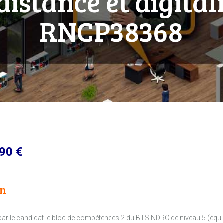
 distance et digital
RNCP38368
90 €
on
r par le candidat le bloc de compétences 2 du BTS NDRC de niveau 5 (équi