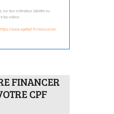
sur leur ordinateur, tablette ou
e les vidéos.
:
https://www.agefiph.fr/ressources-
IRE FINANCER
VOTRE CPF