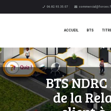
06.82.93.35.07
commercial@forces.f
ACCUEIL
BTS
TITR
BTS NDRC N
de la Rela