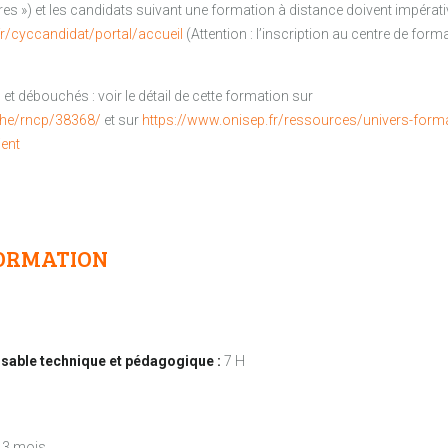
bres ») et les candidats suivant une formation à distance doivent impéra
r/cyccandidat/portal/accueil
(Attention : l’inscription au centre de form
et débouchés : voir le détail de cette formation sur
che/rncp/38368/
et sur
https://www.onisep.fr/ressources/univers-form
ient
ORMATION
able technique et pédagogique :
7 H
3 mois