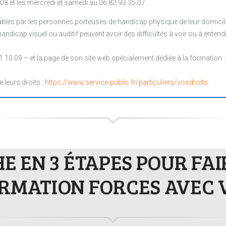
.08 et les mercredi et samedi au 06.82.93.35.07.
les par les personnes porteuses de handicap physique de leur domicile, 
ndicap visuel ou auditif peuvent avoir des difficultés à voir ou à entendr
1 10 09 – et la page de son site web spécialement dédiée à la formation 
e leurs droits :
https://www.service-public.fr/particuliers/vosdroits
 EN 3 ÉTAPES POUR FA
RMATION FORCES AVEC 