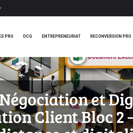
ACCUEIL
r
BTS
Forces LMS
Plateforme LMS de formation en vidéo par des jeux pedago
TITRES PRO
ES PRO
DCG
ENTREPRENEURIAT
RECONVERSION PRO
DCG
ENTREPRENEURIAT
RECONVERSION PRO
BOUTIQUE
MARQUE
égociation et Dig
BLANCHE/SCORM
tion Client Bloc 2 