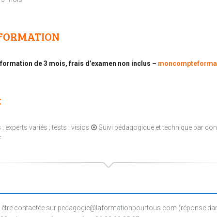
 FORMATION
 formation de 3 mois, frais d’examen non inclus –
moncompteforma
:
 experts variés ; tests ; visios
Suivi pédagogique et technique par co
F
être contactée sur pedagogie@laformationpourtous.com (réponse dans l