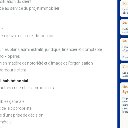
situation du client
e au service du projet immobilier
me
se en œuvre du projet de location
ur les plans administratif, juridique, financier et comptable
hoix opérés
n matière de notoriété et d’image de l’organisation
parcours client
l’habitat social
s autres ensembles immobiliers
mblée générale
 de la copropriété
 d’une prise de décision
énérale