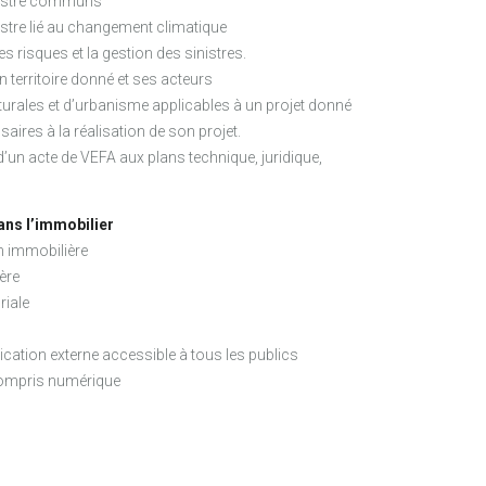
sinistre communs
nistre lié au changement climatique
 risques et la gestion des sinistres.
 territoire donné et ses acteurs
turales et d’urbanisme applicables à un projet donné
aires à la réalisation de son projet.
’un acte de VEFA aux plans technique, juridique,
ans l’immobilier
n immobilière
ère
riale
ation externe accessible à tous les publics
 compris numérique