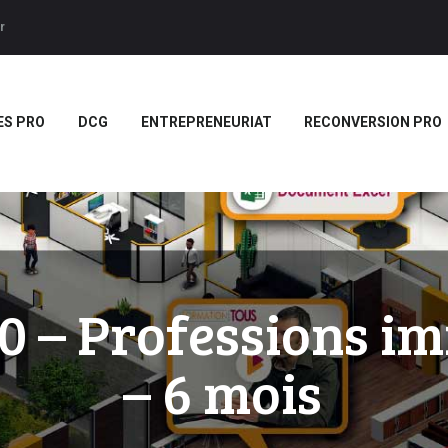
ACCUEIL
r
BTS
Forces LMS
Plateforme LMS de formation en vidéo par des jeux pedago
TITRES PRO
ES PRO
DCG
ENTREPRENEURIAT
RECONVERSION PRO
DCG
ENTREPRENEURIAT
RECONVERSION PRO
BOUTIQUE
MARQUE
 – Professions im
BLANCHE/SCORM
– 6 mois