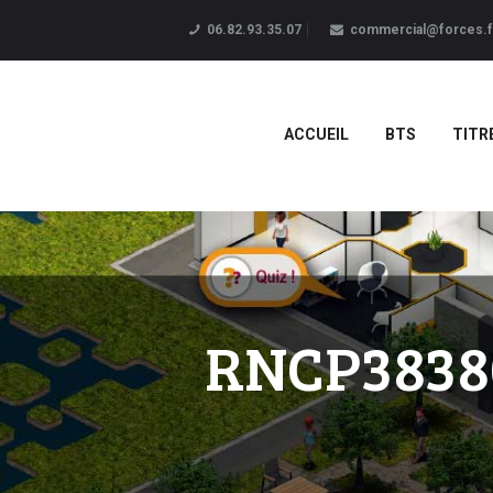
06.82.93.35.07
commercial@forces.f
ACCUEIL
BTS
TITR
RNCP38380