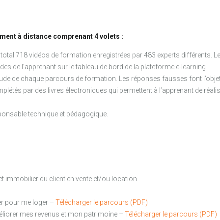
ment à distance comprenant 4 volets :
total 718 vidéos de formation enregistrées par 483 experts différents. 
es de l’apprenant sur le tableau de bord de la plateforme e-learning.
 l’étude de chaque parcours de formation. Les réponses fausses font l’ob
étés par des livres électroniques qui permettent à l’apprenant de réalis
esponsable technique et pédagogique.
t immobilier du client en vente et/ou location
ier pour me loger –
Télécharger le parcours (PDF)
méliorer mes revenus et mon patrimoine –
Télécharger le parcours (PDF)