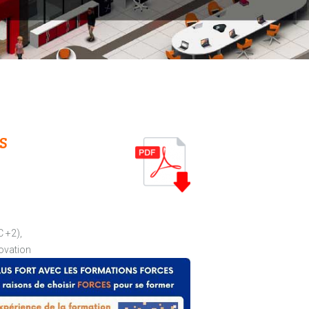
S
C +2),
novation