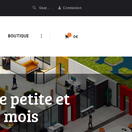
Connexion
0
0€
BOUTIQUE
 petite et
 mois