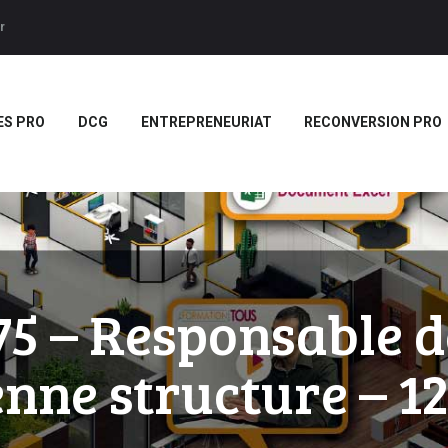
ACCUEIL
r
BTS
Forces LMS
Plateforme LMS de formation en vidéo par des jeux pedago
TITRES PRO
ES PRO
DCG
ENTREPRENEURIAT
RECONVERSION PRO
DCG
ENTREPRENEURIAT
RECONVERSION PRO
BOUTIQUE
MARQUE
 – Responsable de
BLANCHE/SCORM
ne structure – 12