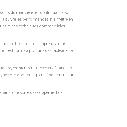
besoins du marché et en contribuant à son
, à suivre les performances et à mettre en
iques et des techniques commerciales
s de la structure. Il apprend à utiliser
ité. Il est formé à produire des tableaux de
ucture, en interprétant les états financiers
 analyses et à communiquer efficacement sur
e, ainsi que sur le développement de