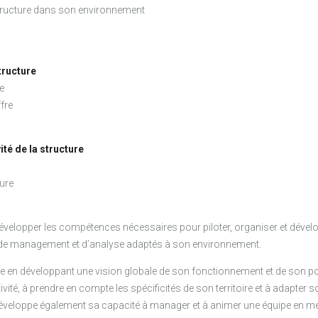
structure dans son environnement
structure
e
ffre
ité de la structure
ture
évelopper les compétences nécessaires pour piloter, organiser et dével
on, de management et d’analyse adaptés à son environnement.
ure en développant une vision globale de son fonctionnement et de son 
ivité, à prendre en compte les spécificités de son territoire et à adapter
l développe également sa capacité à manager et à animer une équipe en me