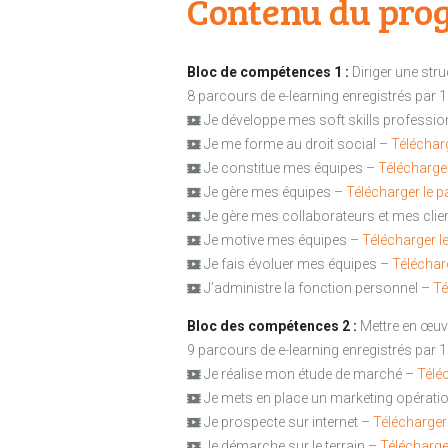
Contenu du pro
Bloc de compétences 1 :
Diriger une str
8 parcours de e-learning enregistrés par 1
Je développe mes soft skills professi
Je me forme au droit social –
Téléchar
Je constitue mes équipes –
Télécharge
Je gère mes équipes –
Télécharger le 
Je gère mes collaborateurs et mes clie
Je motive mes équipes –
Télécharger l
Je fais évoluer mes équipes –
Téléchar
J’administre la fonction personnel –
Té
Bloc des compétences 2 :
Mettre en œuvr
9 parcours de e-learning enregistrés par 1
Je réalise mon étude de marché –
Télé
Je mets en place un marketing opérati
Je prospecte sur internet –
Télécharger
Je démarche sur le terrain –
Télécharge