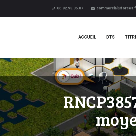
06.82.93.35.07
commercial@forces.f
ACCUEIL
BTS
TITR
RNCP38575
moyen