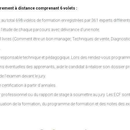
rement à distance comprenant 6 volets :
u total 698 vidéos de formation enregistrées par 361 experts différents
e l’étude de chaque parcours avec délivrance d’une note.
e 3 livres (Comment être un bon manager, Techniques de vente, Diagnosti
.
un responsable technique et pédagogique. Lors des rendez-vous programm
s éventuelles des apprenants, aide le candidat à réaliser son dossier p
e l’examen devant le jury.
certification à partir d’annales.
r professionnel ou du rapport de stage à soumettre au jury. Les ECF son
aluation de la formation, du programme de formation et des notes des exa