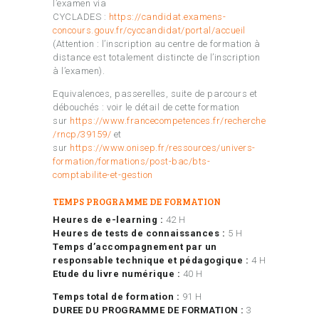
l’examen via
CYCLADES :
https://candidat.examens-
concours.gouv.fr/cyccandidat/portal/accueil
(Attention : l’inscription au centre de formation à
distance est totalement distincte de l’inscription
à l’examen).
Equivalences, passerelles, suite de parcours et
débouchés : voir le détail de cette formation
sur
https://www.francecompetences.fr/recherche
/rncp/39159/
et
sur
https://www.onisep.fr/ressources/univers-
formation/formations/post-bac/bts-
comptabilite-et-gestion
TEMPS PROGRAMME DE FORMATION
Heures de e-learning :
42 H
Heures de tests de connaissances :
5 H
Temps d’accompagnement par un
responsable technique et pédagogique :
4 H
Etude du livre numérique :
40 H
Temps total de formation :
91 H
DUREE DU PROGRAMME DE FORMATION :
3