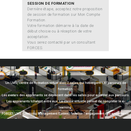
SESSION DE FORMATION
Dernière étape, acceptez notre proposition
de session de formation sur Mon Compte
Formation.
Votre formation démarre à la date de
début choisie ou à réception de votre
acceptation.
Vous serez contacté par un consultant
FORCES.
Un LMS, centre de formation virtuel avec 7 salles qui hébergent 130 parcours de
formation.
Les avatars des apprenants se déplacent dans les salles pour accéder aux parcours.
Les apprenants tchatent entre eux. La classe virtuelle permet de compléter le e-
learning.
FORCES LMS (Learning Management System) favorise l’engagement des apprenants.