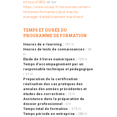
e/rncp/41853/
et sur
https://www.onisep.fr/ressources/univers-
formation/formations/post-bac/tp-
manager-d-etablissement-marchand
TEMPS ET DURÉE DU
PROGRAMME DE FORMATION
Heures de e-learning :
191 H
Heures de tests de connaissances :
24
H
Étude de 3 livres numériques :
120 H
Temps d’accompagnement par un
responsable technique et pédagogique
:
21 H
Préparation de la certification :
réalisation des cas pratiques des
annales des années précédentes et
études des corrections :
15 H
Assistance dans la préparation du
dossier professionnel :
4 H
Temps total de formation :
375 H
Temps période en entreprise :
280 H