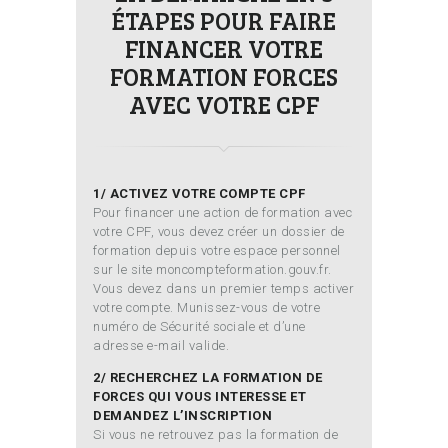
ÉTAPES POUR FAIRE
FINANCER VOTRE
FORMATION FORCES
AVEC VOTRE CPF
1/ ACTIVEZ VOTRE COMPTE CPF
Pour financer une action de formation avec
votre CPF, vous devez créer un dossier de
formation depuis votre espace personnel
sur le site moncompteformation.gouv.fr.
Vous devez dans un premier temps activer
votre compte. Munissez-vous de votre
numéro de Sécurité sociale et d’une
adresse e-mail valide.
2/ RECHERCHEZ LA FORMATION DE
FORCES QUI VOUS INTERESSE ET
DEMANDEZ L’INSCRIPTION
Si vous ne retrouvez pas la formation de