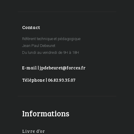
Contact
Référent technique et pédagogique
Jean Paul Debeuret
Du lundi au vendredi de 9H à 18H
E-mail | jpdebeuret@forces.fr
Téléphone | 06.82.93.35.07
Informations
Livre d’or