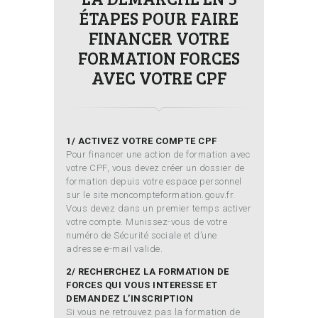
ÉTAPES POUR FAIRE
FINANCER VOTRE
FORMATION FORCES
AVEC VOTRE CPF
1/ ACTIVEZ VOTRE COMPTE CPF
Pour financer une action de formation avec
votre CPF, vous devez créer un dossier de
formation depuis votre espace personnel
sur le site moncompteformation.gouv.fr.
Vous devez dans un premier temps activer
votre compte. Munissez-vous de votre
numéro de Sécurité sociale et d’une
adresse e-mail valide.
2/ RECHERCHEZ LA FORMATION DE
FORCES QUI VOUS INTERESSE ET
DEMANDEZ L’INSCRIPTION
Si vous ne retrouvez pas la formation de