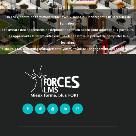
Un LMS, centre de formation virtuel avec 7 salles qui hébergent 130 parcours de
formation.
Les avatars des apprenants se déplacent dans les salles pour accéder aux parcours.
Les apprenants tchatent entre eux. La classe virtuelle permet de compléter le e-
learning.
FORCES LMS (Learning Management System) favorise l’engagement des apprenants.