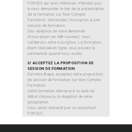
FORCES qui vous intéresse, n’hésitez pas
à nous demander le lien de la présentation
de la formation sur Mon Compte
Formation. Demandez l’inscription à une
session de formation.
Dès réception de votre demande
d’inscription (en 48h ouvrées), nous
validerons votre inscription. La formation
étant réalisée en ligne, vous pouvez la
commencer quand vous voulez.
3/ ACCEPTEZ LA PROPOSITION DE
SESSION DE FORMATION
Dernière étape, acceptez notre proposition
de session de formation sur Mon Compte
Formation.
Votre formation démarre à la date de
début choisie ou à réception de votre
acceptation.
Vous serez contacté par un consultant
FORCES.