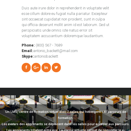
Duis aute irure dolor in reprehenderit in voluptate velit
esse cillum dolore eu fugiat nulla pariatur. Excepteur
sint occaecat cupidatat non proident, sunt in culpa
qui officia deserunt mollit anim id est laborum. Sed ut
perspiciatis unde omnis iste natus error sit
voluptatem accusantium doloremque laudantium.
Phone:
(800) 567 - 7689
Email:
antonio_backett@mail.com
Skype:
antoniobackett
Un LMS, centre de formation virtuel avec 7 salles qui hébergent 130 parcours de
formation.
Les avatars des apprenants se déplacent dans les salles pour accéder aux parcours.
Les apprenants tchatent entre eux. La classe virtuelle permet de compléter le e-