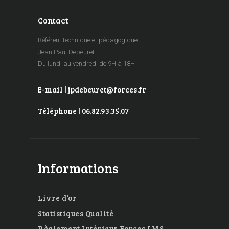
Contact
Référent technique et pédagogique
Jean Paul Debeuret
Du lundi au vendredi de 9H à 18H
E-mail | jpdebeuret@forces.fr
Téléphone | 06.82.93.35.07
Informations
Livre d’or
Statistiques Qualité
Règlement Intérieur Forces LMS