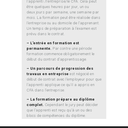
l’apprenti /l’entreprise/le CFA. Cela peut
être quelques heures par jour, un ou
deux jours par semaine, une semaine par
mois. La formation peut être réalisée dans
l’entreprise ou au domicile de l’apprenant.
Un temps de préparation à l’examen est
prévu dans le contrat.
– L’entrée en formation est
permanente.
Par contre une période
formation commence obligatoirement le
début du contrat d’apprentissage.
– Un parcours de progression des
travaux en entreprise
est négocié en
début de contrat avec l’employeur pour que
l’apprenti applique ce qu’il a appris en
CFA dans l’entreprise.
– La formation prépare au diplôme
complet.
Cependant le jury peut décider
que l’apprenti est reçu qu’à un ou des
blocs de compétences du diplôme.